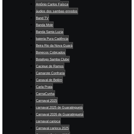
Antônio Carlos Faísca
áudios dos sambas-enredos
Band TV
Banda Mole
Banda Santa Luzia
bateria Pura Cadência
Beira Rio da Nova Guará
Bonecos Cobiçados
Botafogo Samba Clube
Cacique de Ramos
Camarote Confraria
Canaval de Belém
Carla Prata
CarnaCunha
Carnaval 2025
carnaval 2025 de Guaratinguetá
Carnaval 2026 de Guaratinguetá
carnaval carioca
Carnaval carioca 2025