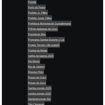
Portela
Porto da Pedra
Prefeito Jr. Fillipo
Prefeito Junior Fillipo
Prefeitura Municipal de Guaratinguetá
Prêmio Atabaque de Ouro
Presidente Bira
Programa Samba Esporte e Cia
Projeto Terreiro Vila Isabel3
Quintal da Magia
rainha da bateria 2025
Rei Momo
Rio de Janeiro
Rosana Pinto
Rosas de Ouiro
Rosas de Ouro
Samba enredo 2025
samba enredo 2026
Sambódromodo Rio
São Clemente