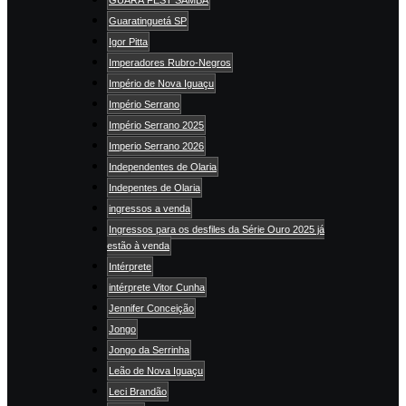
GUARÁ FEST SAMBA
Guaratinguetá SP
Igor Pitta
Imperadores Rubro-Negros
Império de Nova Iguaçu
Império Serrano
Império Serrano 2025
Imperio Serrano 2026
Independentes de Olaria
Indepentes de Olaria
ingressos a venda
Ingressos para os desfiles da Série Ouro 2025 já
estão à venda
Intérprete
intérprete Vitor Cunha
Jennifer Conceição
Jongo
Jongo da Serrinha
Leão de Nova Iguaçu
Leci Brandão