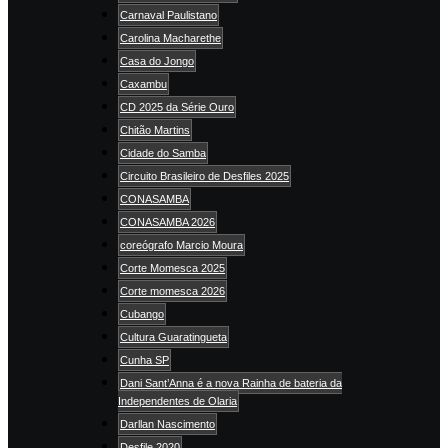
Carnaval Paulistano
Carolina Macharethe
Casa do Jongo
Caxambu
CD 2025 da Série Ouro
Chitão Martins
Cidade do Samba
Circuito Brasileiro de Desfiles 2025
CONASAMBA
CONASAMBA 2026
coreógrafo Marcio Moura
Corte Momesca 2025
Corte momesca 2026
Cubango
Cultura Guaratingueta
Cunha SP
Dani Sant’Anna é a nova Rainha de bateria da
Independentes de Olaria
Darllan Nascimento
Desfile 2020