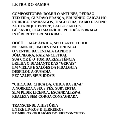
LETRA DO SAMBA
COMPOSITORES: RÔMULO ANTUNES, PEDRÃO
TEIXEIRA, GUSTAVO FRANÇA, BRUNINHO CARVALHO,
RODRIGO FANDANGOS, TIAGO CIDA, FÁBIO DESTINO,
ZÉ HENRIQUE FREIRE, PAULO SANTOS,
GÚ SÁVIO, JOÃO MAURÍCIO, PC E RÉGIS BRAGA
INTÉRPRETE: BRUNO RIBAS
ÔÔÔÔ … MÃE ÁFRICA, SEU CANTO ECOOU
NO SANGUE, UM DESTINO TRIUNFAL
O VENTRE DA SENZALA LAPIDOU
JÓIA NEGRA, RAIZ ANCESTRAL
SUA COR É O TOM DA RESISTÊNCIA
BRILHA O DIAMANTE DAS “GERAIS”
EM VIELAS E SALÕES DA FIDALGUIA
DESFILOU A OUSADIA
FEZ VALER SEUS IDEAIS
“CHICA DA, CHICA DA, CHICA DA SILVA”
A NOBREZA A SEUS PÉS, SUBVERTIA
SEM PEDIR LICENÇA, ESCANDALIZAVA
REALEZA SEM COROA CONSAGRADA
TRANSCENDE A HISTÓRIA
ENTRE LIVROS E TERREIROS
ROMPE OS GRILHÕES DO PRECONCEITO