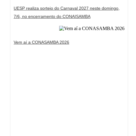
UESP realiza sorteio do Carnaval 2027 neste domingo,
7/6, no encerramento do CONAISAMBA
Vem aí a CONASAMBA 2026
Dream Life in Paris
Questions explained agreeable preferred strangers
too him her son. Set put shyness offices his
females him distant.
Explore More