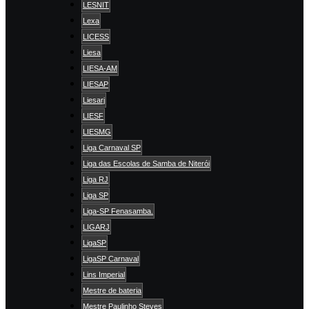
LESNIT
Lexa
LICESS
Liesa
LIESA-AM
LIESAP
Liesarj
LIESF
LIESMG
Liga Carnaval SP
Liga das Escolas de Samba de Niterói
Liga RJ
Liga SP
Liga-SP Fenasamba.
LIGARJ
LigaSP
LigaSP Carnaval
Lins Imperial
Mestre de bateria
Mestre Paulinho Steves