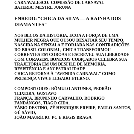
CARNAVALESCO: COMISSÃO DE CARNAVAL
BATERIA: MESTRE JURUNA
ENREDO: “CHICA DA SILVA — A RAINHA DOS
DIAMANTES”
NOS BECOS DA HISTÓRIA, ECOA A FORÇA DE UMA
MULHER NEGRA QUE OUSOU
DESAFIAR SEU TEMPO.
NASCIDA NA SENZALA E FORJADA NAS CONTRADIÇÕES
DO
BRASIL COLONIAL, CHICA TRANSFORMOU
CORRENTES EM COROAS E ESCREVEU SUA
LIBERDADE
COM CORAGEM. BONECOS COBIÇADOS CELEBRA SUA
TRAJETÓRIA EM
UM DESFILE DE MEMÓRIA,
RESISTÊNCIA E ANCESTRALIDADE.
CHICA RETORNA À
“AVENIDA CARNAVAL” COMO
PRESENÇA VIVA E LEGADO ETERNO.
COMPOSITORES: RÔMULO ANTUNES, PEDRÃO
TEIXEIRA, GUSTAVO
FRANÇA, BRUNINHO CARVALHO, RODRIGO
FANDANGOS, TIAGO CIDA,
FÁBIO DESTINO, ZÉ HENRIQUE FREIRE, PAULO SANTOS,
GÚ SÁVIO,
JOÃO MAURÍCIO, PC E RÉGIS BRAGA