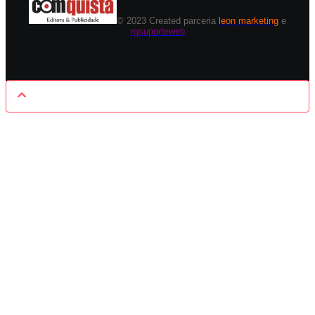
© 2023 Created parceria
leon marketing
e
rgsuporteweb