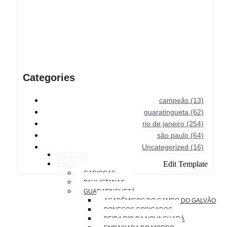
Categories
campeãs
(13)
guaratingueta
(62)
rio de janeiro
(254)
são paulo
(64)
Uncategorized
(16)
NOTÍCIAS
Edit Template
ESCOLAS
CARIOCAS
PAULISTANAS
GUARATINGUETÁ
ACADÊMICOS DO CAMPO DO GALVÃO
BONECOS COBIÇADOS
BEIRA RIO DA NOVA GUARÁ