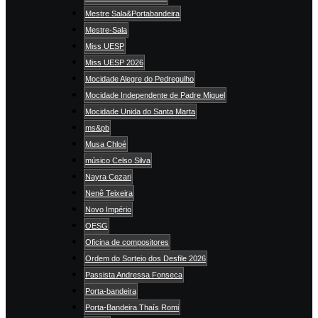
Mestre Sala&Portabandeira
Mestre-Sala
Miss UESP
Miss UESP 2026
Mocidade Alegre do Pedregulho
Mocidade Independente de Padre Miguel
Mocidade Unida do Santa Marta
ms&pb
Musa Chloé
músico Celso Silva
Nayra Cezari
Nenê Teixeira
Novo Império
OESG
Oficina de compositores
Ordem do Sorteio dos Desfile 2026
Passista Andressa Fonseca
Porta-bandeira
Porta-Bandeira Thaís Romi