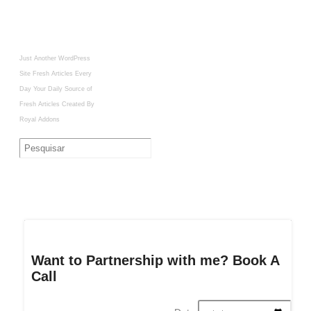
Just Another WordPress
Site
Fresh Articles Every
Day
Your Daily Source of
Fresh Articles
Created By
Royal Addons
Want to Partnership with me? Book A
Call