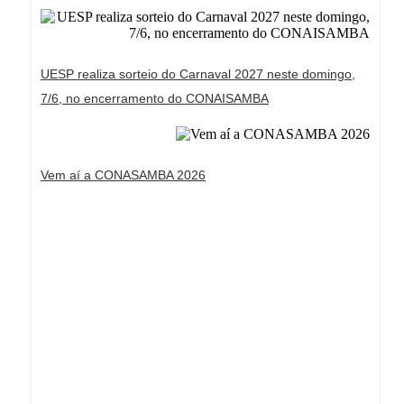
UESP realiza sorteio do Carnaval 2027 neste domingo,
7/6, no encerramento do CONAISAMBA
Vem aí a CONASAMBA 2026
Dream Life in Paris
Questions explained agreeable preferred strangers
too him her son. Set put shyness offices his
females him distant.
Explore More