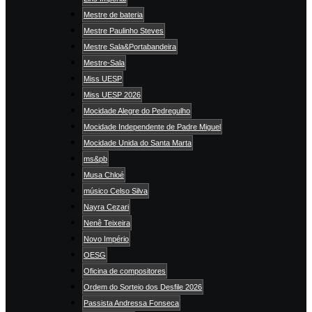
Mestre de bateria
Mestre Paulinho Steves
Mestre Sala&Portabandeira
Mestre-Sala
Miss UESP
Miss UESP 2026
Mocidade Alegre do Pedregulho
Mocidade Independente de Padre Miguel
Mocidade Unida do Santa Marta
ms&pb
Musa Chloé
músico Celso Silva
Nayra Cezari
Nenê Teixeira
Novo Império
OESG
Oficina de compositores
Ordem do Sorteio dos Desfile 2026
Passista Andressa Fonseca