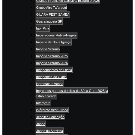
Grande Prêmio do Carnaval Brasileiro 2025
Grupo Afro Tafaraogi
GUARÁ FEST SAMBA
Guaratinguetá SP
Igor Pitta
Imperadores Rubro-Negros
Império de Nova Iguaçu
Império Serrano
Império Serrano 2025
Imperio Serrano 2026
Independentes de Olaria
Indepentes de Olaria
ingressos a venda
Ingressos para os desfiles da Série Ouro 2025 já
estão à venda
Intérprete
intérprete Vitor Cunha
Jennifer Conceição
Jongo
Jongo da Serrinha