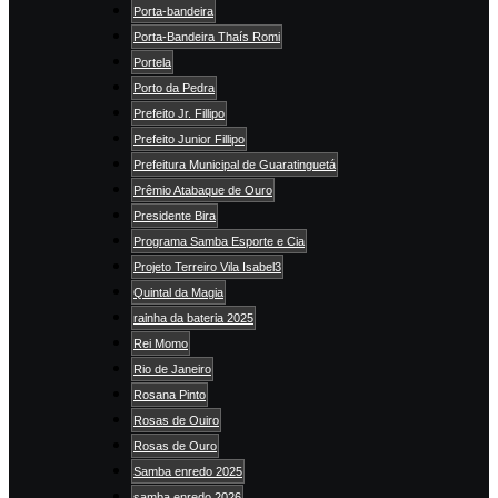
Porta-bandeira
Porta-Bandeira Thaís Romi
Portela
Porto da Pedra
Prefeito Jr. Fillipo
Prefeito Junior Fillipo
Prefeitura Municipal de Guaratinguetá
Prêmio Atabaque de Ouro
Presidente Bira
Programa Samba Esporte e Cia
Projeto Terreiro Vila Isabel3
Quintal da Magia
rainha da bateria 2025
Rei Momo
Rio de Janeiro
Rosana Pinto
Rosas de Ouiro
Rosas de Ouro
Samba enredo 2025
samba enredo 2026