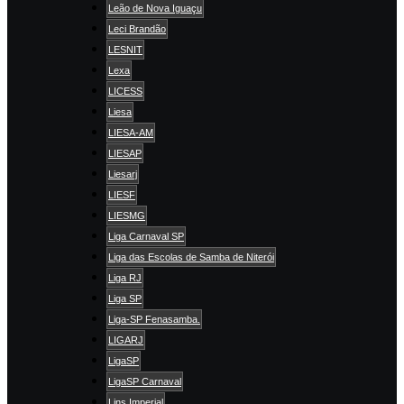
Leão de Nova Iguaçu
Leci Brandão
LESNIT
Lexa
LICESS
Liesa
LIESA-AM
LIESAP
Liesarj
LIESF
LIESMG
Liga Carnaval SP
Liga das Escolas de Samba de Niterói
Liga RJ
Liga SP
Liga-SP Fenasamba.
LIGARJ
LigaSP
LigaSP Carnaval
Lins Imperial