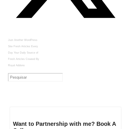
Just Another WordPress
Site
Fresh Articles Every
Day
Your Daily Source of
Fresh Articles
Created By
Royal Addons
Want to Partnership with me? Book A