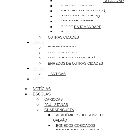
ACADÊMICOS DO CAMPO DO GALVÃO
BONECOS COBIÇADOS
BEIRA RIO DA NOVA GUARÁ
EMBAIXADA DO MORRO
MOCIDADE ALEGRE
UNIDOS DA TAMANDARÉ
OESG
OUTRAS CIDADES
ENREDOS
ENREDOS DO RJ
ENREDOS DE SP
ENREDOS GUARATINGUETÁ
ENREDOS DE OUTRAS CIDADES
FOTOS
+ ANTIGAS
ÁUDIOS
NOTÍCIAS
ESCOLAS
CARIOCAS
PAULISTANAS
GUARATINGUETÁ
ACADÊMICOS DO CAMPO DO
GALVÃO
BONECOS COBIÇADOS