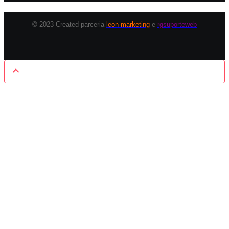
© 2023 Created parceria
leon marketing
e
rgsuporteweb