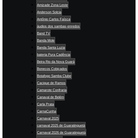
Amizade Zona Leste
Anderson Solcia
Antônio Carlos Faísca
áudios dos sambas-enredos
Band TV
Banda Mole
Banda Santa Luzia
bateria Pura Cadência
Beira Rio da Nova Guará
Bonecos Cobiçados
Botafogo Samba Clube
Cacique de Ramos
Camarote Confraria
Canaval de Belém
Carla Prata
CarnaCunha
Carnaval 2025
carnaval 2025 de Guaratinguetá
Carnaval 2026 de Guaratinguetá