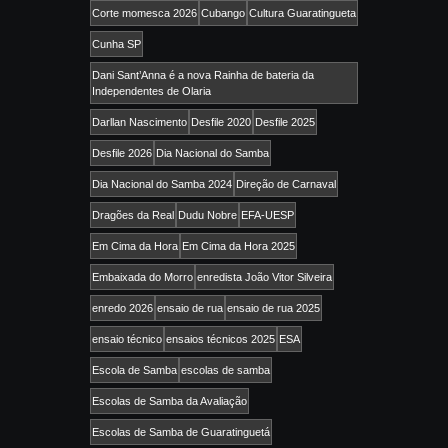
Corte momesca 2026
Cubango
Cultura Guaratingueta
Cunha SP
Dani Sant’Anna é a nova Rainha de bateria da
Independentes de Olaria
Darllan Nascimento
Desfile 2020
Desfile 2025
Desfile 2026
Dia Nacional do Samba
Dia Nacional do Samba 2024
Direção de Carnaval
Dragões da Real
Dudu Nobre
EFA-UESP
Em Cima da Hora
Em Cima da Hora 2025
Embaixada do Morro
enredista João Vitor Silveira
enredo 2026
ensaio de rua
ensaio de rua 2025
ensaio técnico
ensaios técnicos 2025
ESA
Escola de Samba
escolas de samba
Escolas de Samba da Avaliação
Escolas de Samba de Guaratinguetá