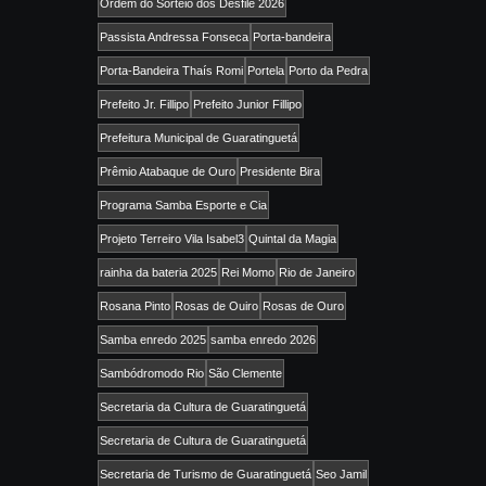
Ordem do Sorteio dos Desfile 2026
Passista Andressa Fonseca
Porta-bandeira
Porta-Bandeira Thaís Romi
Portela
Porto da Pedra
Prefeito Jr. Fillipo
Prefeito Junior Fillipo
Prefeitura Municipal de Guaratinguetá
Prêmio Atabaque de Ouro
Presidente Bira
Programa Samba Esporte e Cia
Projeto Terreiro Vila Isabel3
Quintal da Magia
rainha da bateria 2025
Rei Momo
Rio de Janeiro
Rosana Pinto
Rosas de Ouiro
Rosas de Ouro
Samba enredo 2025
samba enredo 2026
Sambódromodo Rio
São Clemente
Secretaria da Cultura de Guaratinguetá
Secretaria de Cultura de Guaratinguetá
Secretaria de Turismo de Guaratinguetá
Seo Jamil