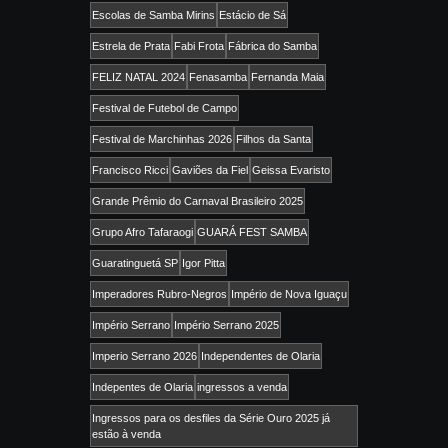
Escolas de Samba Mirins
Estácio de Sá
Estrela de Prata
Fabi Frota
Fábrica do Samba
FELIZ NATAL 2024
Fenasamba
Fernanda Maia
Festival de Futebol de Campo
Festival de Marchinhas 2026
Filhos da Santa
Francisco Ricci
Gaviões da Fiel
Geissa Evaristo
Grande Prêmio do Carnaval Brasileiro 2025
Grupo Afro Tafaraogi
GUARÁ FEST SAMBA
Guaratinguetá SP
Igor Pitta
Imperadores Rubro-Negros
Império de Nova Iguaçu
Império Serrano
Império Serrano 2025
Imperio Serrano 2026
Independentes de Olaria
Indepentes de Olaria
ingressos a venda
Ingressos para os desfiles da Série Ouro 2025 já
estão à venda