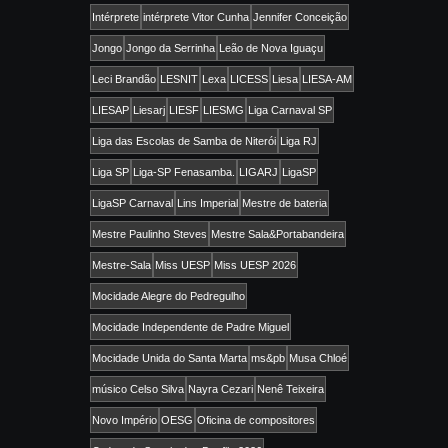
Intérprete
intérprete Vitor Cunha
Jennifer Conceição
Jongo
Jongo da Serrinha
Leão de Nova Iguaçu
Leci Brandão
LESNIT
Lexa
LICESS
Liesa
LIESA-AM
LIESAP
Liesarj
LIESF
LIESMG
Liga Carnaval SP
Liga das Escolas de Samba de Niterói
Liga RJ
Liga SP
Liga-SP Fenasamba.
LIGARJ
LigaSP
LigaSP Carnaval
Lins Imperial
Mestre de bateria
Mestre Paulinho Steves
Mestre Sala&Portabandeira
Mestre-Sala
Miss UESP
Miss UESP 2026
Mocidade Alegre do Pedregulho
Mocidade Independente de Padre Miguel
Mocidade Unida do Santa Marta
ms&pb
Musa Chloé
músico Celso Silva
Nayra Cezari
Nenê Teixeira
Novo Império
OESG
Oficina de compositores