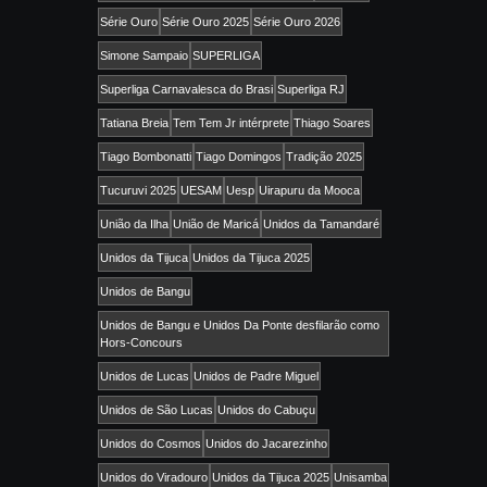
Série Ouro
Série Ouro 2025
Série Ouro 2026
Simone Sampaio
SUPERLIGA
Superliga Carnavalesca do Brasi
Superliga RJ
Tatiana Breia
Tem Tem Jr intérprete
Thiago Soares
Tiago Bombonatti
Tiago Domingos
Tradição 2025
Tucuruvi 2025
UESAM
Uesp
Uirapuru da Mooca
União da Ilha
União de Maricá
Unidos da Tamandaré
Unidos da Tijuca
Unidos da Tijuca 2025
Unidos de Bangu
Unidos de Bangu e Unidos Da Ponte desfilarão como
Hors-Concours
Unidos de Lucas
Unidos de Padre Miguel
Unidos de São Lucas
Unidos do Cabuçu
Unidos do Cosmos
Unidos do Jacarezinho
Unidos do Viradouro
Unidos da Tijuca 2025
Unisamba