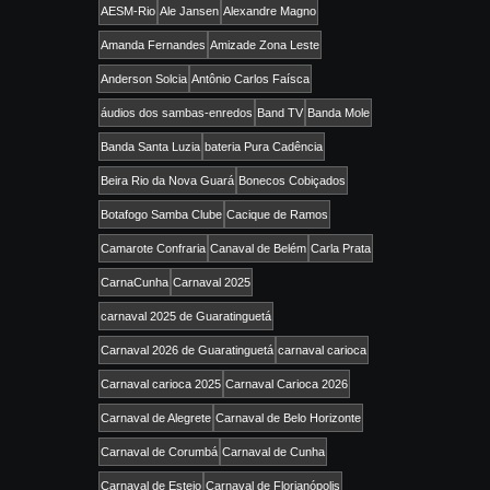
AESM-Rio
Ale Jansen
Alexandre Magno
Amanda Fernandes
Amizade Zona Leste
Anderson Solcia
Antônio Carlos Faísca
áudios dos sambas-enredos
Band TV
Banda Mole
Banda Santa Luzia
bateria Pura Cadência
Beira Rio da Nova Guará
Bonecos Cobiçados
Botafogo Samba Clube
Cacique de Ramos
Camarote Confraria
Canaval de Belém
Carla Prata
CarnaCunha
Carnaval 2025
carnaval 2025 de Guaratinguetá
Carnaval 2026 de Guaratinguetá
carnaval carioca
Carnaval carioca 2025
Carnaval Carioca 2026
Carnaval de Alegrete
Carnaval de Belo Horizonte
Carnaval de Corumbá
Carnaval de Cunha
Carnaval de Esteio
Carnaval de Florianópolis