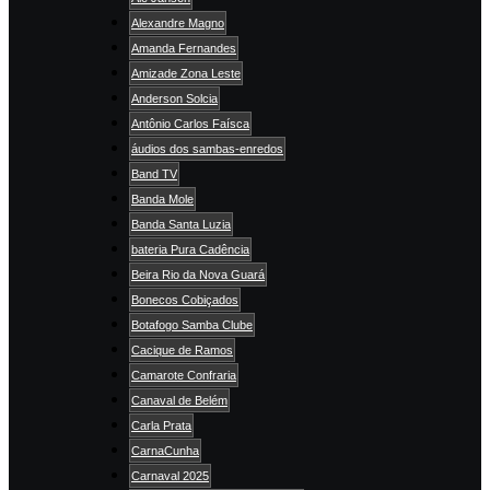
Alexandre Magno
Amanda Fernandes
Amizade Zona Leste
Anderson Solcia
Antônio Carlos Faísca
áudios dos sambas-enredos
Band TV
Banda Mole
Banda Santa Luzia
bateria Pura Cadência
Beira Rio da Nova Guará
Bonecos Cobiçados
Botafogo Samba Clube
Cacique de Ramos
Camarote Confraria
Canaval de Belém
Carla Prata
CarnaCunha
Carnaval 2025