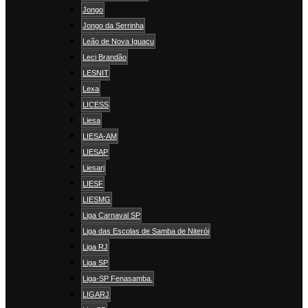
Jongo
Jongo da Serrinha
Leão de Nova Iguaçu
Leci Brandão
LESNIT
Lexa
LICESS
Liesa
LIESA-AM
LIESAP
Liesarj
LIESF
LIESMG
Liga Carnaval SP
Liga das Escolas de Samba de Niterói
Liga RJ
Liga SP
Liga-SP Fenasamba.
LIGARJ