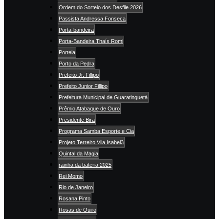
Ordem do Sorteio dos Desfile 2026
Passista Andressa Fonseca
Porta-bandeira
Porta-Bandeira Thaís Romi
Portela
Porto da Pedra
Prefeito Jr. Fillipo
Prefeito Junior Fillipo
Prefeitura Municipal de Guaratinguetá
Prêmio Atabaque de Ouro
Presidente Bira
Programa Samba Esporte e Cia
Projeto Terreiro Vila Isabel3
Quintal da Magia
rainha da bateria 2025
Rei Momo
Rio de Janeiro
Rosana Pinto
Rosas de Ouiro