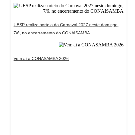
UESP realiza sorteio do Carnaval 2027 neste domingo,
7/6, no encerramento do CONAISAMBA
Vem aí a CONASAMBA 2026
Dream Life in Paris
Questions explained agreeable preferred strangers
too him her son. Set put shyness offices his
females him distant.
Explore More