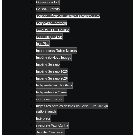
Gaviões da Fiel
Geissa Evaristo
Grande Prêmio do Carnaval Brasileiro 2025
Grupo Afro Tafaraogi
GUARÁ FEST SAMBA
Guaratinguetá SP
Igor Pitta
Imperadores Rubro-Negros
Império de Nova Iguaçu
Império Serrano
Império Serrano 2025
Imperio Serrano 2026
Independentes de Olaria
Indepentes de Olaria
ingressos a venda
Ingressos para os desfiles da Série Ouro 2025 já
estão à venda
Intérprete
intérprete Vitor Cunha
Jennifer Conceição