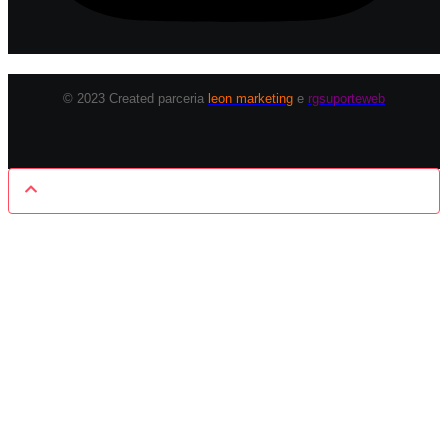
© 2023 Created parceria
leon marketing
e
rgsuporteweb