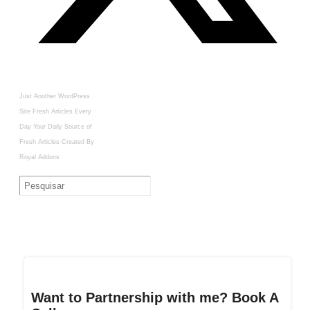
Just Another WordPress
Site
Fresh Articles Every
Day
Your Daily Source of
Fresh Articles
Created By
Royal Addons
Want to Partnership with me? Book A