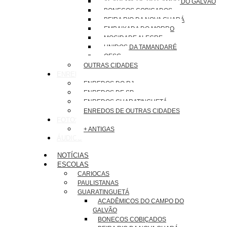
ACADÊMICOS DO CAMPO DO GALVÃO
BONECOS COBIÇADOS
BEIRA RIO DA NOVA GUARÁ
EMBAIXADA DO MORRO
MOCIDADE ALEGRE
UNIDOS DA TAMANDARÉ
OESG
OUTRAS CIDADES
ENREDOS
ENREDOS DO RJ
ENREDOS DE SP
ENREDOS GUARATINGUETÁ
ENREDOS DE OUTRAS CIDADES
FOTOS
+ ANTIGAS
ÁUDIOS
NOTÍCIAS
ESCOLAS
CARIOCAS
PAULISTANAS
GUARATINGUETÁ
ACADÊMICOS DO CAMPO DO
GALVÃO
BONECOS COBIÇADOS