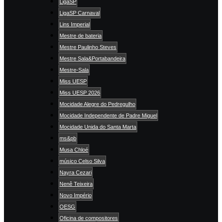
LigaSP
LigaSP Carnaval
Lins Imperial
Mestre de bateria
Mestre Paulinho Steves
Mestre Sala&Portabandeira
Mestre-Sala
Miss UESP
Miss UESP 2026
Mocidade Alegre do Pedregulho
Mocidade Independente de Padre Miguel
Mocidade Unida do Santa Marta
ms&pb
Musa Chloé
músico Celso Silva
Nayra Cezari
Nenê Teixeira
Novo Império
OESG
Oficina de compositores