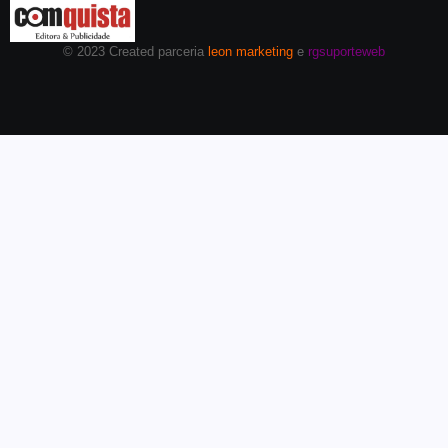
© 2023 Created parceria
leon marketing
e
rgsuporteweb