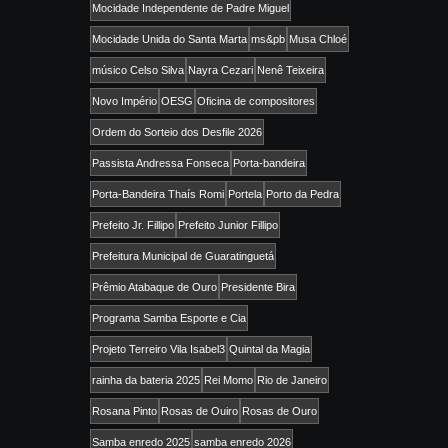
Mocidade Independente de Padre Miguel
Mocidade Unida do Santa Marta
ms&pb
Musa Chloé
músico Celso Silva
Nayra Cezari
Nenê Teixeira
Novo Império
OESG
Oficina de compositores
Ordem do Sorteio dos Desfile 2026
Passista Andressa Fonseca
Porta-bandeira
Porta-Bandeira Thaís Romi
Portela
Porto da Pedra
Prefeito Jr. Fillipo
Prefeito Junior Fillipo
Prefeitura Municipal de Guaratinguetá
Prêmio Atabaque de Ouro
Presidente Bira
Programa Samba Esporte e Cia
Projeto Terreiro Vila Isabel3
Quintal da Magia
rainha da bateria 2025
Rei Momo
Rio de Janeiro
Rosana Pinto
Rosas de Ouiro
Rosas de Ouro
Samba enredo 2025
samba enredo 2026