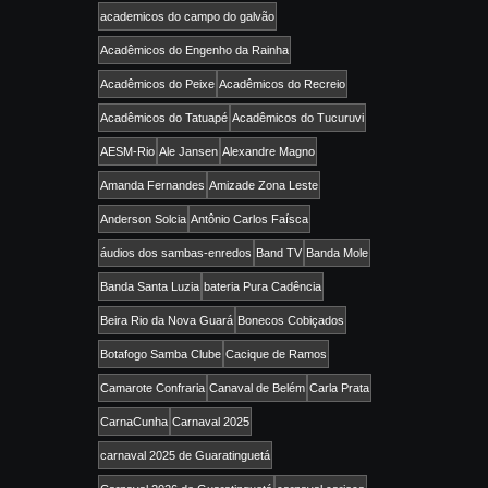
academicos do campo do galvão
Acadêmicos do Engenho da Rainha
Acadêmicos do Peixe
Acadêmicos do Recreio
Acadêmicos do Tatuapé
Acadêmicos do Tucuruvi
AESM-Rio
Ale Jansen
Alexandre Magno
Amanda Fernandes
Amizade Zona Leste
Anderson Solcia
Antônio Carlos Faísca
áudios dos sambas-enredos
Band TV
Banda Mole
Banda Santa Luzia
bateria Pura Cadência
Beira Rio da Nova Guará
Bonecos Cobiçados
Botafogo Samba Clube
Cacique de Ramos
Camarote Confraria
Canaval de Belém
Carla Prata
CarnaCunha
Carnaval 2025
carnaval 2025 de Guaratinguetá