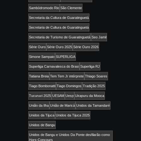
Sambódromodo Rio
São Clemente
Secretaria da Cultura de Guaratinguetá
Secretaria de Cultura de Guaratinguetá
Secretaria de Turismo de Guaratinguetá
Seo Jamil
Série Ouro
Série Ouro 2025
Série Ouro 2026
Simone Sampaio
SUPERLIGA
Superliga Carnavalesca do Brasi
Superliga RJ
Tatiana Breia
Tem Tem Jr intérprete
Thiago Soares
Tiago Bombonatti
Tiago Domingos
Tradição 2025
Tucuruvi 2025
UESAM
Uesp
Uirapuru da Mooca
União da Ilha
União de Maricá
Unidos da Tamandaré
Unidos da Tijuca
Unidos da Tijuca 2025
Unidos de Bangu
Unidos de Bangu e Unidos Da Ponte desfilarão como
Hors-Concours