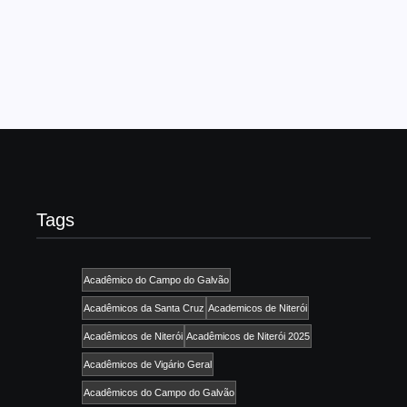
em 2010 pela UESP (União das Escolas de Samba
Paulistanas), elege anualmente a...
Read More
Tags
Acadêmico do Campo do Galvão
Acadêmicos da Santa Cruz
Academicos de Niterói
Acadêmicos de Niterói
Acadêmicos de Niterói 2025
Acadêmicos de Vigário Geral
Acadêmicos do Campo do Galvão