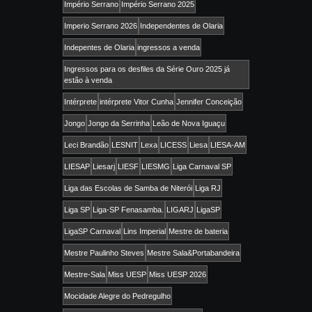
Império Serrano
Império Serrano 2025
Imperio Serrano 2026
Independentes de Olaria
Indepentes de Olaria
ingressos a venda
Ingressos para os desfiles da Série Ouro 2025 já
estão à venda
Intérprete
intérprete Vitor Cunha
Jennifer Conceição
Jongo
Jongo da Serrinha
Leão de Nova Iguaçu
Leci Brandão
LESNIT
Lexa
LICESS
Liesa
LIESA-AM
LIESAP
Liesarj
LIESF
LIESMG
Liga Carnaval SP
Liga das Escolas de Samba de Niterói
Liga RJ
Liga SP
Liga-SP Fenasamba.
LIGARJ
LigaSP
LigaSP Carnaval
Lins Imperial
Mestre de bateria
Mestre Paulinho Steves
Mestre Sala&Portabandeira
Mestre-Sala
Miss UESP
Miss UESP 2026
Mocidade Alegre do Pedregulho