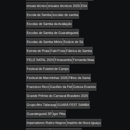
ensaio técnico
ensaios técnicos 2025
ESA
Escola de Samba
escolas de samba
Escolas de Samba da Avaliação
Escolas de Samba de Guaratinguetá
Escolas de Samba Mirins
Estácio de Sá
Estrela de Prata
Fabi Frota
Fábrica do Samba
FELIZ NATAL 2024
Fenasamba
Fernanda Maia
Festival de Futebol de Campo
Festival de Marchinhas 2026
Filhos da Santa
Francisco Ricci
Gaviões da Fiel
Geissa Evaristo
Grande Prêmio do Carnaval Brasileiro 2025
Grupo Afro Tafaraogi
GUARÁ FEST SAMBA
Guaratinguetá SP
Igor Pitta
Imperadores Rubro-Negros
Império de Nova Iguaçu