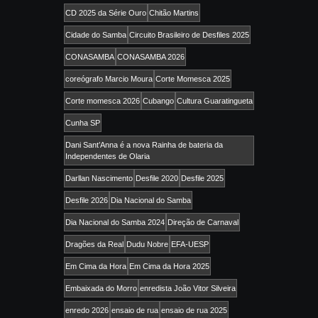
CD 2025 da Série Ouro
Chitão Martins
Cidade do Samba
Circuito Brasileiro de Desfiles 2025
CONASAMBA
CONASAMBA 2026
coreógrafo Marcio Moura
Corte Momesca 2025
Corte momesca 2026
Cubango
Cultura Guaratingueta
Cunha SP
Dani Sant’Anna é a nova Rainha de bateria da
Independentes de Olaria
Darllan Nascimento
Desfile 2020
Desfile 2025
Desfile 2026
Dia Nacional do Samba
Dia Nacional do Samba 2024
Direção de Carnaval
Dragões da Real
Dudu Nobre
EFA-UESP
Em Cima da Hora
Em Cima da Hora 2025
Embaixada do Morro
enredista João Vitor Silveira
enredo 2026
ensaio de rua
ensaio de rua 2025