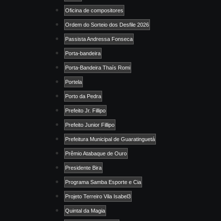
Oficina de compositores
Ordem do Sorteio dos Desfile 2026
Passista Andressa Fonseca
Porta-bandeira
Porta-Bandeira Thaís Romi
Portela
Porto da Pedra
Prefeito Jr. Fillipo
Prefeito Junior Fillipo
Prefeitura Municipal de Guaratinguetá
Prêmio Atabaque de Ouro
Presidente Bira
Programa Samba Esporte e Cia
Projeto Terreiro Vila Isabel3
Quintal da Magia