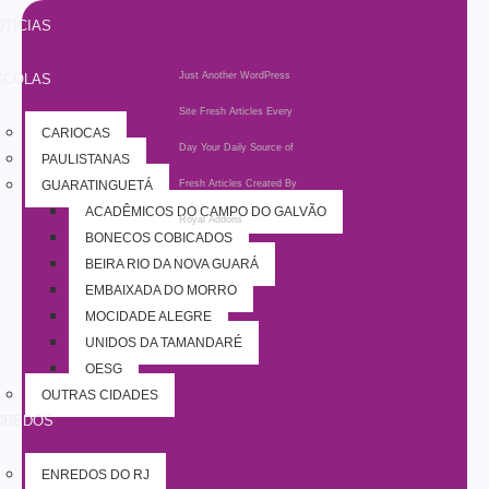
TÍCIAS
Just Another WordPress
SCOLAS
Site
Fresh Articles Every
CARIOCAS
Day
Your Daily Source of
PAULISTANAS
GUARATINGUETÁ
Fresh Articles
Created By
ACADÊMICOS DO CAMPO DO GALVÃO
Royal Addons
BONECOS COBIÇADOS
BEIRA RIO DA NOVA GUARÁ
EMBAIXADA DO MORRO
MOCIDADE ALEGRE
UNIDOS DA TAMANDARÉ
OESG
OUTRAS CIDADES
NREDOS
ENREDOS DO RJ