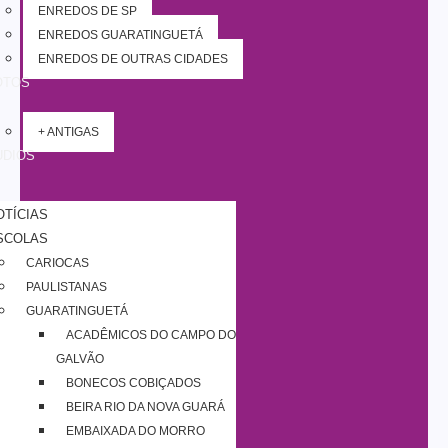
ENREDOS DE SP
ENREDOS GUARATINGUETÁ
ENREDOS DE OUTRAS CIDADES
OTOS
+ ANTIGAS
UDIOS
OTÍCIAS
SCOLAS
CARIOCAS
PAULISTANAS
GUARATINGUETÁ
ACADÊMICOS DO CAMPO DO
GALVÃO
BONECOS COBIÇADOS
BEIRA RIO DA NOVA GUARÁ
EMBAIXADA DO MORRO