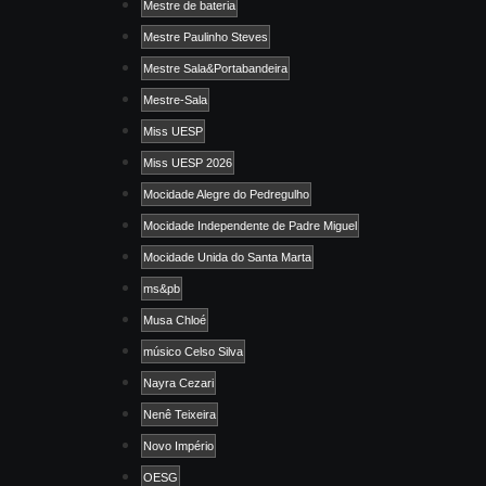
Mestre de bateria
Mestre Paulinho Steves
Mestre Sala&Portabandeira
Mestre-Sala
Miss UESP
Miss UESP 2026
Mocidade Alegre do Pedregulho
Mocidade Independente de Padre Miguel
Mocidade Unida do Santa Marta
ms&pb
Musa Chloé
músico Celso Silva
Nayra Cezari
Nenê Teixeira
Novo Império
OESG