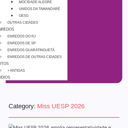
MOCIDADE ALEGRE
UNIDOS DA TAMANDARÉ
OESG
OUTRAS CIDADES
NREDOS
ENREDOS DO RJ
ENREDOS DE SP
ENREDOS GUARATINGUETÁ
ENREDOS DE OUTRAS CIDADES
OTOS
+ ANTIGAS
UDIOS
Category:
Miss UESP 2026