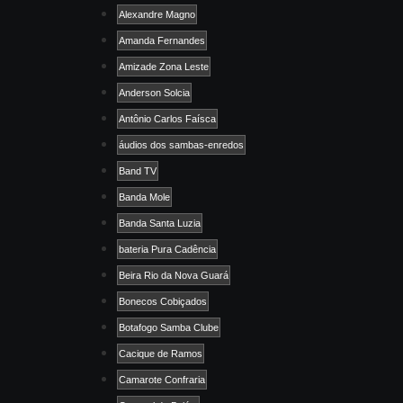
Alexandre Magno
Amanda Fernandes
Amizade Zona Leste
Anderson Solcia
Antônio Carlos Faísca
áudios dos sambas-enredos
Band TV
Banda Mole
Banda Santa Luzia
bateria Pura Cadência
Beira Rio da Nova Guará
Bonecos Cobiçados
Botafogo Samba Clube
Cacique de Ramos
Camarote Confraria