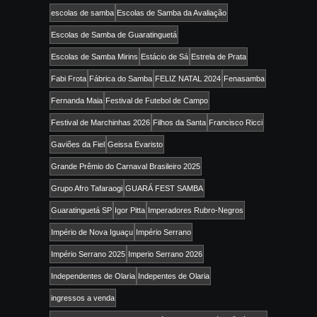
escolas de samba
Escolas de Samba da Avaliação
Escolas de Samba de Guaratinguetá
Escolas de Samba Mirins
Estácio de Sá
Estrela de Prata
Fabi Frota
Fábrica do Samba
FELIZ NATAL 2024
Fenasamba
Fernanda Maia
Festival de Futebol de Campo
Festival de Marchinhas 2026
Filhos da Santa
Francisco Ricci
Gaviões da Fiel
Geissa Evaristo
Grande Prêmio do Carnaval Brasileiro 2025
Grupo Afro Tafaraogi
GUARÁ FEST SAMBA
Guaratinguetá SP
Igor Pitta
Imperadores Rubro-Negros
Império de Nova Iguaçu
Império Serrano
Império Serrano 2025
Imperio Serrano 2026
Independentes de Olaria
Indepentes de Olaria
ingressos a venda