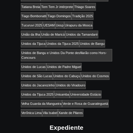
Tatiana Breia
Tem Tem Jr intérprete
Thiago Soares
Tiago Bombonatti
Tiago Domingos
Tradição 2025
Tucuruvi 2025
UESAM
Uesp
Uirapuru da Mooca
União da Ilha
União de Maricá
Unidos da Tamandaré
Unidos da Tijuca
Unidos da Tijuca 2025
Unidos de Bangu
Unidos de Bangu e Unidos Da Ponte desfilarão como Hors-
Concours
Unidos de Lucas
Unidos de Padre Miguel
Unidos de São Lucas
Unidos do Cabuçu
Unidos do Cosmos
Unidos do Jacarezinho
Unidos do Viradouro
Unidos da Tijuca 2025
Unisamba
Universidade Estácio
Velha Guarda da Mangueira
Verde e Rosa de Guaratinguetá
Verônica Lima
Vila Isabel
Xande de Pilares
Expediente