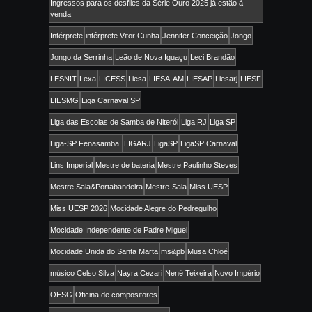
Ingressos para os desfiles da Série Ouro 2025 já estão à
venda
Intérprete
intérprete Vitor Cunha
Jennifer Conceição
Jongo
Jongo da Serrinha
Leão de Nova Iguaçu
Leci Brandão
LESNIT
Lexa
LICESS
Liesa
LIESA-AM
LIESAP
Liesarj
LIESF
LIESMG
Liga Carnaval SP
Liga das Escolas de Samba de Niterói
Liga RJ
Liga SP
Liga-SP Fenasamba.
LIGARJ
LigaSP
LigaSP Carnaval
Lins Imperial
Mestre de bateria
Mestre Paulinho Steves
Mestre Sala&Portabandeira
Mestre-Sala
Miss UESP
Miss UESP 2026
Mocidade Alegre do Pedregulho
Mocidade Independente de Padre Miguel
Mocidade Unida do Santa Marta
ms&pb
Musa Chloé
músico Celso Silva
Nayra Cezari
Nenê Teixeira
Novo Império
OESG
Oficina de compositores