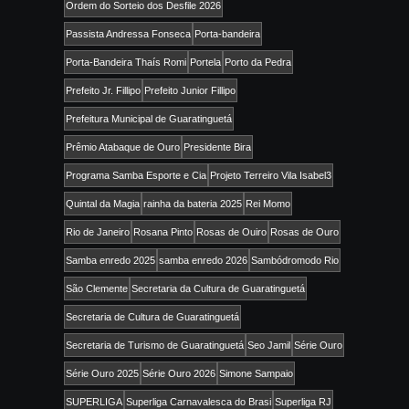
Ordem do Sorteio dos Desfile 2026
Passista Andressa Fonseca
Porta-bandeira
Porta-Bandeira Thaís Romi
Portela
Porto da Pedra
Prefeito Jr. Fillipo
Prefeito Junior Fillipo
Prefeitura Municipal de Guaratinguetá
Prêmio Atabaque de Ouro
Presidente Bira
Programa Samba Esporte e Cia
Projeto Terreiro Vila Isabel3
Quintal da Magia
rainha da bateria 2025
Rei Momo
Rio de Janeiro
Rosana Pinto
Rosas de Ouiro
Rosas de Ouro
Samba enredo 2025
samba enredo 2026
Sambódromodo Rio
São Clemente
Secretaria da Cultura de Guaratinguetá
Secretaria de Cultura de Guaratinguetá
Secretaria de Turismo de Guaratinguetá
Seo Jamil
Série Ouro
Série Ouro 2025
Série Ouro 2026
Simone Sampaio
SUPERLIGA
Superliga Carnavalesca do Brasi
Superliga RJ