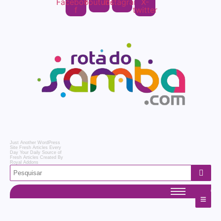
Facebook-
Youtube
Instagram
X-
f
twitter
Just Another WordPress
Site
Fresh Articles Every
Day
Your Daily Source of
Fresh Articles
Created By
Royal Addons