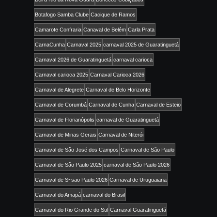
Botafogo Samba Clube
Cacique de Ramos
Camarote Confraria
Canaval de Belém
Carla Prata
CarnaCunha
Carnaval 2025
carnaval 2025 de Guaratinguetá
Carnaval 2026 de Guaratinguetá
carnaval carioca
Carnaval carioca 2025
Carnaval Carioca 2026
Carnaval de Alegrete
Carnaval de Belo Horizonte
Carnaval de Corumbá
Carnaval de Cunha
Carnaval de Esteio
Carnaval de Florianópolis
carnaval de Guaratinguetá
Carnaval de Minas Gerais
Carnaval de Niterói
Carnaval de São José dos Campos
Carnaval de São Paulo
Carnaval de São Paulo 2025
carnaval de São Paulo 2026
Carnaval de S~sao Paulo 2026
Carnaval de Uruguaiana
Carnaval do Amapá
carnaval do Brasil
Carnaval do Rio Grande do Sul
Carnaval Guaratinguetá