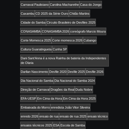
Carnaval Paulistano
Carolina Macharethe
Casa do Jongo
Caxambu
CD 2025 da Série Ouro
Chitão Martins
Cidade do Samba
Circuito Brasileiro de Desfiles 2025
CONASAMBA
CONASAMBA 2026
coreógrafo Marcio Moura
Corte Momesca 2025
Corte momesca 2026
Cubango
Cultura Guaratingueta
Cunha SP
Dani Sant’Anna é a nova Rainha de bateria da Independentes
de Olaria
Darllan Nascimento
Desfile 2020
Desfile 2025
Desfile 2026
Dia Nacional do Samba
Dia Nacional do Samba 2024
Direção de Carnaval
Dragões da Real
Dudu Nobre
EFA-UESP
Em Cima da Hora
Em Cima da Hora 2025
Embaixada do Morro
enredista João Vitor Silveira
enredo 2026
ensaio de rua
ensaio de rua 2025
ensaio técnico
ensaios técnicos 2025
ESA
Escola de Samba