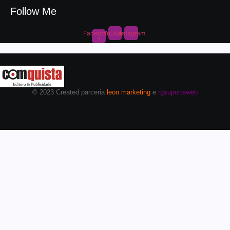
Follow Me
Facebook-
Youtube
Instagram
f
© 2023 Created parceria
leon marketing
e
rgsuporteweb