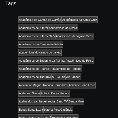
Tags
Acadêmico do Campo do Galvão
Acadêmicos da Santa Cruz
Academicos de Niterói
Acadêmicos de Niterói
Acadêmicos de Niterói 2025
Acadêmicos de Vigário Geral
Acadêmicos do Campo do Galvão
academicos do campo do galvão
Acadêmicos do Engenho da Rainha
Acadêmicos do Peixe
Acadêmicos do Recreio
Acadêmicos do Tatuapé
Acadêmicos do Tucuruvi
AESM-Rio
Ale Jansen
Alexandre Magno
Amanda Fernandes
Amizade Zona Leste
Anderson Solcia
Antônio Carlos Faísca
áudios dos sambas-enredos
Band TV
Banda Mole
Banda Santa Luzia
bateria Pura Cadência
Beira Rio da Nova Guará
Bonecos Cobiçados