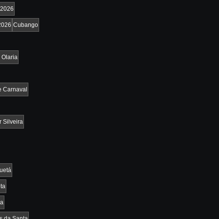
2026
2026
Cubango
 Olaria
e Carnaval
 Silveira
uetá
ta
ia
os da Santa