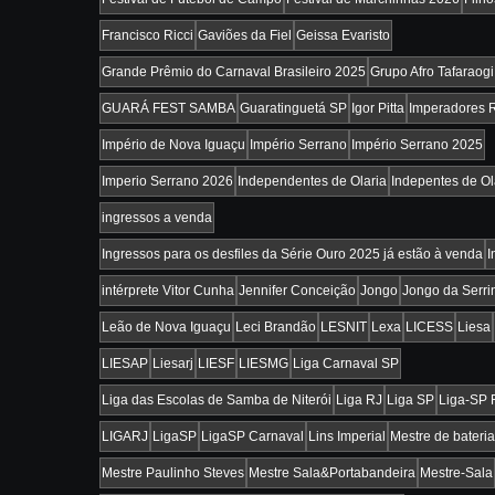
Francisco Ricci
Gaviões da Fiel
Geissa Evaristo
Grande Prêmio do Carnaval Brasileiro 2025
Grupo Afro Tafaraogi
GUARÁ FEST SAMBA
Guaratinguetá SP
Igor Pitta
Imperadores 
Império de Nova Iguaçu
Império Serrano
Império Serrano 2025
Imperio Serrano 2026
Independentes de Olaria
Indepentes de Ol
ingressos a venda
Ingressos para os desfiles da Série Ouro 2025 já estão à venda
I
intérprete Vitor Cunha
Jennifer Conceição
Jongo
Jongo da Serri
Leão de Nova Iguaçu
Leci Brandão
LESNIT
Lexa
LICESS
Liesa
LIESAP
Liesarj
LIESF
LIESMG
Liga Carnaval SP
Liga das Escolas de Samba de Niterói
Liga RJ
Liga SP
Liga-SP
LIGARJ
LigaSP
LigaSP Carnaval
Lins Imperial
Mestre de bateria
Mestre Paulinho Steves
Mestre Sala&Portabandeira
Mestre-Sala