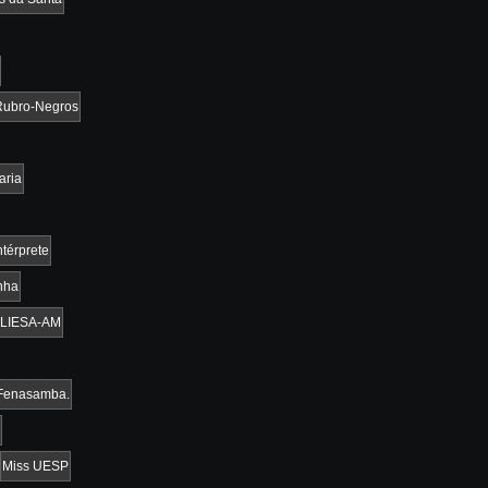
Rubro-Negros
aria
ntérprete
nha
LIESA-AM
 Fenasamba.
Miss UESP