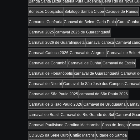
Banda Santa Luzia
bateria Pura Cadência
Beira Rio da Nova Gu
Bonecos Cobiçados
Botafogo Samba Clube
Cacique de Ramos
Camarote Confraria
Canaval de Belém
Carla Prata
CarnaCunha
Carnaval 2025
carnaval 2025 de Guaratinguetá
Carnaval 2026 de Guaratinguetá
carnaval carioca
Carnaval cari
Carnaval Carioca 2026
Carnaval de Alegrete
Carnaval de Belo H
Carnaval de Corumbá
Carnaval de Cunha
Carnaval de Esteio
Carnaval de Florianópolis
carnaval de Guaratinguetá
Carnaval d
Carnaval de Niterói
Carnaval de São José dos Campos
Carnaval
Carnaval de São Paulo 2025
carnaval de São Paulo 2026
Carnaval de S~sao Paulo 2026
Carnaval de Uruguaiana
Carnav
carnaval do Brasil
Carnaval do Rio Grande do Sul
Carnaval Guar
Carnaval Paulistano
Carolina Macharethe
Casa do Jongo
Caxa
CD 2025 da Série Ouro
Chitão Martins
Cidade do Samba