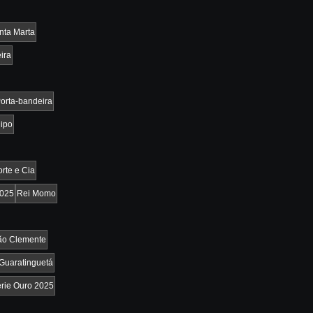
nta Marta
ira
orta-bandeira
lipo
rte e Cia
2025
Rei Momo
ão Clemente
 Guaratinguetá
rie Ouro 2025