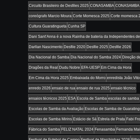
Circuito Brasileiro de Desfiles 2025
CONASAMBA
CONASAMBA 
coreógrafo Marcio Moura
Corte Momesca 2025
Corte momesca 
Cultura Guaratingueta
Cunha SP
Dani Sant’Anna é a nova Rainha de bateria da Independentes de
Darllan Nascimento
Desfile 2020
Desfile 2025
Desfile 2026
Dia Nacional do Samba
Dia Nacional do Samba 2024
Direção d
Dragões da Real
Dudu Nobre
EFA-UESP
Em Cima da Hora
Em Cima da Hora 2025
Embaixada do Morro
enredista João Vitor
enredo 2026
ensaio de rua
ensaio de rua 2025
ensaio técnico
ensaios técnicos 2025
ESA
Escola de Samba
escolas de samba
Escolas de Samba da Avaliação
Escolas de Samba de Guarating
Escolas de Samba Mirins
Estácio de Sá
Estrela de Prata
Fabi Fro
Fábrica do Samba
FELIZ NATAL 2024
Fenasamba
Fernanda Ma
Festival de Futebol de Campo
Festival de Marchinhas 2026
Filh