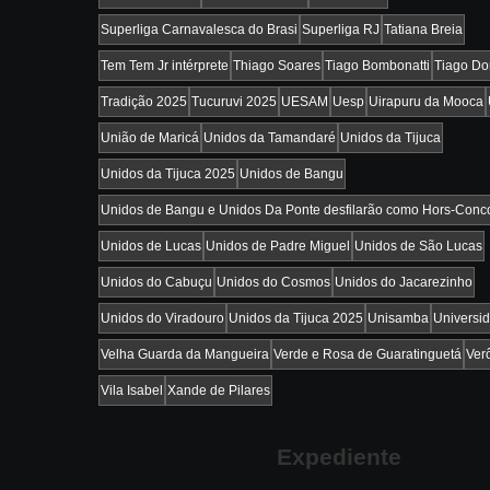
Superliga Carnavalesca do Brasi
Superliga RJ
Tatiana Breia
Tem Tem Jr intérprete
Thiago Soares
Tiago Bombonatti
Tiago D
Tradição 2025
Tucuruvi 2025
UESAM
Uesp
Uirapuru da Mooca
União de Maricá
Unidos da Tamandaré
Unidos da Tijuca
Unidos da Tijuca 2025
Unidos de Bangu
Unidos de Bangu e Unidos Da Ponte desfilarão como Hors-Conc
Unidos de Lucas
Unidos de Padre Miguel
Unidos de São Lucas
Unidos do Cabuçu
Unidos do Cosmos
Unidos do Jacarezinho
Unidos do Viradouro
Unidos da Tijuca 2025
Unisamba
Universi
Velha Guarda da Mangueira
Verde e Rosa de Guaratinguetá
Ver
Vila Isabel
Xande de Pilares
Expediente