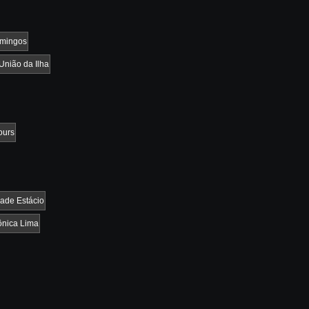
omingos
União da Ilha
ours
dade Estácio
ônica Lima