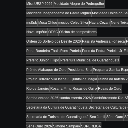
Miss UESP 2026
Mocidade Alegre do Pedregulho
Mocidade Independente de Padre Miguel
Mocidade Unida do Sa
ms&pb
Musa Chloé
músico Celso Silva
Nayra Cezari
Nenê Teixe
Novo Império
OESG
Oficina de compositores
Ordem do Sorteio dos Desfile 2026
Passista Andressa Fonseca
P
Porta-Bandeira Thaís Romi
Portela
Porto da Pedra
Prefeito Jr. Fil
Prefeito Junior Fillipo
Prefeitura Municipal de Guaratinguetá
Prêmio Atabaque de Ouro
Presidente Bira
Programa Samba Espo
Projeto Terreiro Vila Isabel3
Quintal da Magia
rainha da bateria 
Rio de Janeiro
Rosana Pinto
Rosas de Ouiro
Rosas de Ouro
Samba enredo 2025
samba enredo 2026
Sambódromodo Rio
S
Secretaria da Cultura de Guaratinguetá
Secretaria de Cultura de
Secretaria de Turismo de Guaratinguetá
Seo Jamil
Série Ouro
Sé
Série Ouro 2026
Simone Sampaio
SUPERLIGA