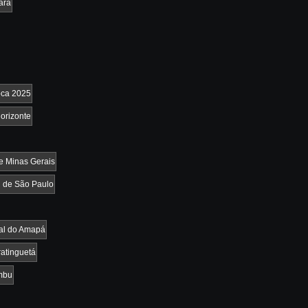
ará
oca 2025
orizonte
e Minas Gerais
 de São Paulo
al do Amapá
atinguetá
mbu