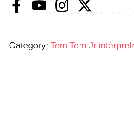
NOTÍCIAS
ESCOLAS
ENREDOS
FOTOS
Category:
Tem Tem Jr intérpret
rio de janeiro
Tem-Tem Jr é o novo intérprete 
09/01/2025
-
No Comments
admin
A Acadêmicos do Recreio tem o prazer de anunciar que Tem-Tem Jr se
Reconhecido como um dos maiores destaques da nova geração de ca
Read More