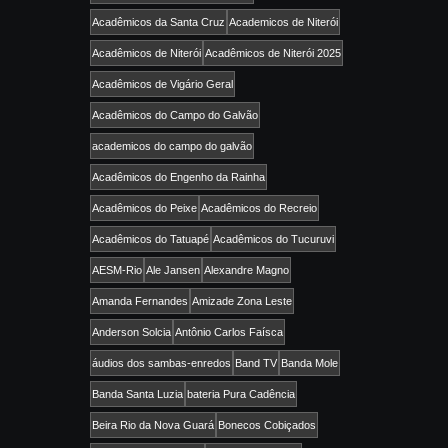
Acadêmicos da Santa Cruz
Academicos de Niterói
Acadêmicos de Niterói
Acadêmicos de Niterói 2025
Acadêmicos de Vigário Geral
Acadêmicos do Campo do Galvão
academicos do campo do galvão
Acadêmicos do Engenho da Rainha
Acadêmicos do Peixe
Acadêmicos do Recreio
Acadêmicos do Tatuapé
Acadêmicos do Tucuruvi
AESM-Rio
Ale Jansen
Alexandre Magno
Amanda Fernandes
Amizade Zona Leste
Anderson Solcia
Antônio Carlos Faísca
áudios dos sambas-enredos
Band TV
Banda Mole
Banda Santa Luzia
bateria Pura Cadência
Beira Rio da Nova Guará
Bonecos Cobiçados