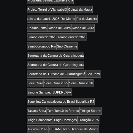
Programa Samba Esporte e Cia
Projeto Terreiro Vila Isabel3
Quintal da Magia
rainha da bateria 2025
Rei Momo
Rio de Janeiro
Rosana Pinto
Rosas de Ouiro
Rosas de Ouro
Samba enredo 2025
samba enredo 2026
Sambódromodo Rio
São Clemente
Secretaria da Cultura de Guaratinguetá
Secretaria de Cultura de Guaratinguetá
Secretaria de Turismo de Guaratinguetá
Seo Jamil
Série Ouro
Série Ouro 2025
Série Ouro 2026
Simone Sampaio
SUPERLIGA
Superliga Carnavalesca do Brasi
Superliga RJ
Tatiana Breia
Tem Tem Jr intérprete
Thiago Soares
Tiago Bombonatti
Tiago Domingos
Tradição 2025
Tucuruvi 2025
UESAM
Uesp
Uirapuru da Mooca