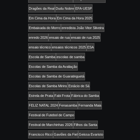
Dragões da Real
Dudu Nobre
EFA-UESP
Em Cima da Hora
Em Cima da Hora 2025
Embaixada do Morro
enredista João Vitor Silveira
enredo 2026
ensaio de rua
ensaio de rua 2025
ensaio técnico
ensaios técnicos 2025
ESA
Escola de Samba
escolas de samba
Escolas de Samba da Avaliação
Escolas de Samba de Guaratinguetá
Escolas de Samba Mirins
Estácio de Sá
Estrela de Prata
Fabi Frota
Fábrica do Samba
FELIZ NATAL 2024
Fenasamba
Fernanda Maia
Festival de Futebol de Campo
Festival de Marchinhas 2026
Filhos da Santa
Francisco Ricci
Gaviões da Fiel
Geissa Evaristo