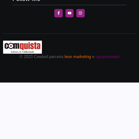
© 2023 Created parceria
leon marketing
e
rgsuporteweb