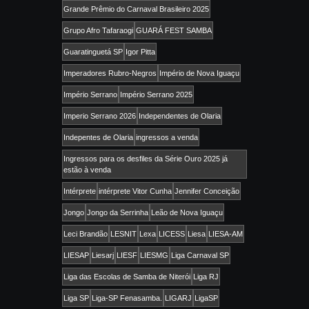
Grande Prêmio do Carnaval Brasileiro 2025
Grupo Afro Tafaraogi
GUARÁ FEST SAMBA
Guaratinguetá SP
Igor Pitta
Imperadores Rubro-Negros
Império de Nova Iguaçu
Império Serrano
Império Serrano 2025
Imperio Serrano 2026
Independentes de Olaria
Indepentes de Olaria
ingressos a venda
Ingressos para os desfiles da Série Ouro 2025 já
estão à venda
Intérprete
intérprete Vitor Cunha
Jennifer Conceição
Jongo
Jongo da Serrinha
Leão de Nova Iguaçu
Leci Brandão
LESNIT
Lexa
LICESS
Liesa
LIESA-AM
LIESAP
Liesarj
LIESF
LIESMG
Liga Carnaval SP
Liga das Escolas de Samba de Niterói
Liga RJ
Liga SP
Liga-SP Fenasamba.
LIGARJ
LigaSP