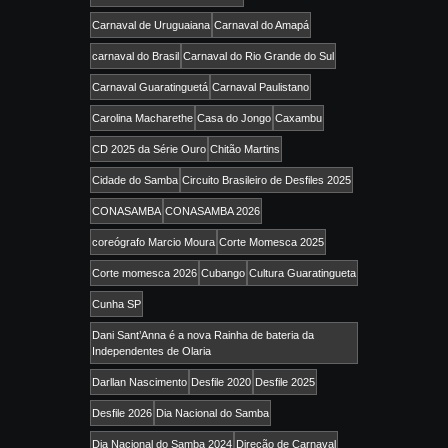
Carnaval de Uruguaiana
Carnaval do Amapá
carnaval do Brasil
Carnaval do Rio Grande do Sul
Carnaval Guaratinguetá
Carnaval Paulistano
Carolina Macharethe
Casa do Jongo
Caxambu
CD 2025 da Série Ouro
Chitão Martins
Cidade do Samba
Circuito Brasileiro de Desfiles 2025
CONASAMBA
CONASAMBA 2026
coreógrafo Marcio Moura
Corte Momesca 2025
Corte momesca 2026
Cubango
Cultura Guaratingueta
Cunha SP
Dani Sant’Anna é a nova Rainha de bateria da
Independentes de Olaria
Darllan Nascimento
Desfile 2020
Desfile 2025
Desfile 2026
Dia Nacional do Samba
Dia Nacional do Samba 2024
Direção de Carnaval