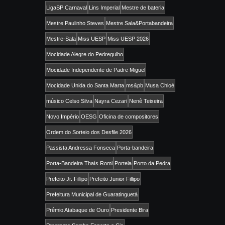
LigaSP Carnaval
Lins Imperial
Mestre de bateria
Mestre Paulinho Steves
Mestre Sala&Portabandeira
Mestre-Sala
Miss UESP
Miss UESP 2026
Mocidade Alegre do Pedregulho
Mocidade Independente de Padre Miguel
Mocidade Unida do Santa Marta
ms&pb
Musa Chloé
músico Celso Silva
Nayra Cezari
Nenê Teixeira
Novo Império
OESG
Oficina de compositores
Ordem do Sorteio dos Desfile 2026
Passista Andressa Fonseca
Porta-bandeira
Porta-Bandeira Thaís Romi
Portela
Porto da Pedra
Prefeito Jr. Fillipo
Prefeito Junior Fillipo
Prefeitura Municipal de Guaratinguetá
Prêmio Atabaque de Ouro
Presidente Bira