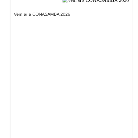
Vem aí a CONASAMBA 2026
Dream Life in Paris
Questions explained agreeable preferred strangers
too him her son. Set put shyness offices his females
him distant.
Explore More