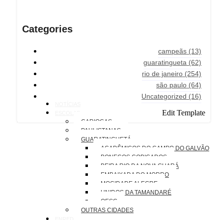
Categories
campeãs
(13)
guaratingueta
(62)
rio de janeiro
(254)
são paulo
(64)
Uncategorized
(16)
NOTÍCIAS
Edit Template
ESCOLAS
CARIOCAS
PAULISTANAS
GUARATINGUETÁ
ACADÊMICOS DO CAMPO DO GALVÃO
BONECOS COBIÇADOS
BEIRA RIO DA NOVA GUARÁ
EMBAIXADA DO MORRO
MOCIDADE ALEGRE
UNIDOS DA TAMANDARÉ
OESG
OUTRAS CIDADES
ENREDOS