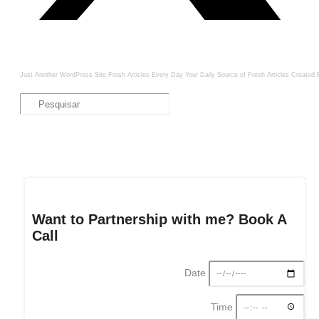
Just Another WordPress Site
Fresh Articles Every Day
Your Daily Source of Fresh Articles
Created 
Want to Partnership with me? Book A
Call
Date
Time