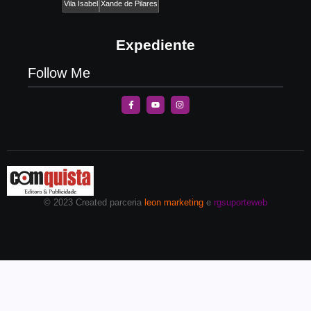
Vila Isabel
Xande de Pilares
Expediente
Follow Me
© 2023 Created parceria
leon marketing
e
rgsuporteweb