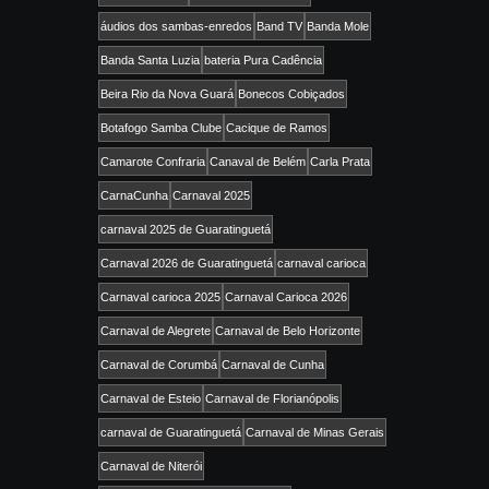
áudios dos sambas-enredos
Band TV
Banda Mole
Banda Santa Luzia
bateria Pura Cadência
Beira Rio da Nova Guará
Bonecos Cobiçados
Botafogo Samba Clube
Cacique de Ramos
Camarote Confraria
Canaval de Belém
Carla Prata
CarnaCunha
Carnaval 2025
carnaval 2025 de Guaratinguetá
Carnaval 2026 de Guaratinguetá
carnaval carioca
Carnaval carioca 2025
Carnaval Carioca 2026
Carnaval de Alegrete
Carnaval de Belo Horizonte
Carnaval de Corumbá
Carnaval de Cunha
Carnaval de Esteio
Carnaval de Florianópolis
carnaval de Guaratinguetá
Carnaval de Minas Gerais
Carnaval de Niterói