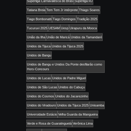
Superliga Carnavalesca do Brasi
Superliga RJ
Tatiana Breia
Tem Tem Jr intérprete
Thiago Soares
Tiago Bombonatti
Tiago Domingos
Tradição 2025
Tucuruvi 2025
UESAM
Uesp
Uirapuru da Mooca
União da Ilha
União de Maricá
Unidos da Tamandaré
Unidos da Tijuca
Unidos da Tijuca 2025
Unidos de Bangu
Unidos de Bangu e Unidos Da Ponte desfilarão como
Hors-Concours
Unidos de Lucas
Unidos de Padre Miguel
Unidos de São Lucas
Unidos do Cabuçu
Unidos do Cosmos
Unidos do Jacarezinho
Unidos do Viradouro
Unidos da Tijuca 2025
Unisamba
Universidade Estácio
Velha Guarda da Mangueira
Verde e Rosa de Guaratinguetá
Verônica Lima