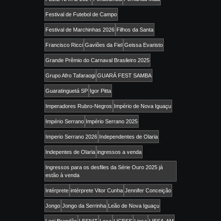
Festival de Futebol de Campo
Festival de Marchinhas 2026
Filhos da Santa
Francisco Ricci
Gaviões da Fiel
Geissa Evaristo
Grande Prêmio do Carnaval Brasileiro 2025
Grupo Afro Tafaraogi
GUARÁ FEST SAMBA
Guaratinguetá SP
Igor Pitta
Imperadores Rubro-Negros
Império de Nova Iguaçu
Império Serrano
Império Serrano 2025
Imperio Serrano 2026
Independentes de Olaria
Indepentes de Olaria
ingressos a venda
Ingressos para os desfiles da Série Ouro 2025 já
estão à venda
Intérprete
intérprete Vitor Cunha
Jennifer Conceição
Jongo
Jongo da Serrinha
Leão de Nova Iguaçu