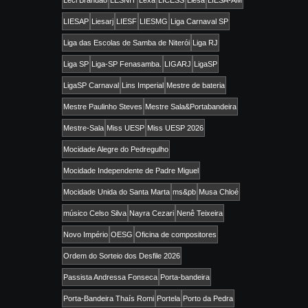
Leci Brandão
LESNIT
Lexa
LICESS
Liesa
LIESA-AM
LIESAP
Liesarj
LIESF
LIESMG
Liga Carnaval SP
Liga das Escolas de Samba de Niterói
Liga RJ
Liga SP
Liga-SP Fenasamba.
LIGARJ
LigaSP
LigaSP Carnaval
Lins Imperial
Mestre de bateria
Mestre Paulinho Steves
Mestre Sala&Portabandeira
Mestre-Sala
Miss UESP
Miss UESP 2026
Mocidade Alegre do Pedregulho
Mocidade Independente de Padre Miguel
Mocidade Unida do Santa Marta
ms&pb
Musa Chloé
músico Celso Silva
Nayra Cezari
Nenê Teixeira
Novo Império
OESG
Oficina de compositores
Ordem do Sorteio dos Desfile 2026
Passista Andressa Fonseca
Porta-bandeira
Porta-Bandeira Thaís Romi
Portela
Porto da Pedra