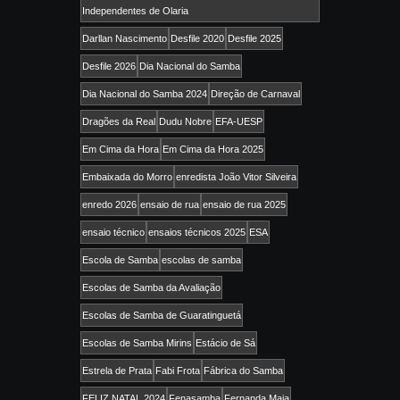
Independentes de Olaria
Darllan Nascimento
Desfile 2020
Desfile 2025
Desfile 2026
Dia Nacional do Samba
Dia Nacional do Samba 2024
Direção de Carnaval
Dragões da Real
Dudu Nobre
EFA-UESP
Em Cima da Hora
Em Cima da Hora 2025
Embaixada do Morro
enredista João Vitor Silveira
enredo 2026
ensaio de rua
ensaio de rua 2025
ensaio técnico
ensaios técnicos 2025
ESA
Escola de Samba
escolas de samba
Escolas de Samba da Avaliação
Escolas de Samba de Guaratinguetá
Escolas de Samba Mirins
Estácio de Sá
Estrela de Prata
Fabi Frota
Fábrica do Samba
FELIZ NATAL 2024
Fenasamba
Fernanda Maia