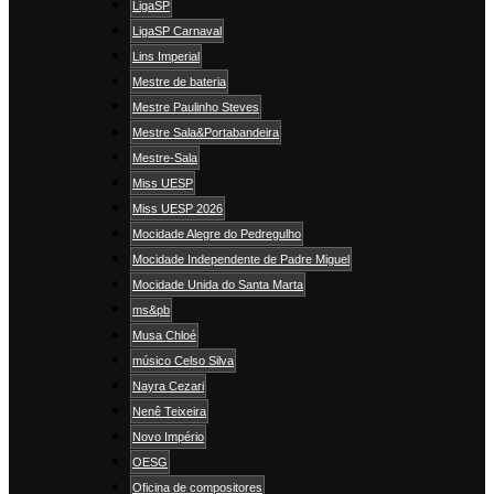
LigaSP
LigaSP Carnaval
Lins Imperial
Mestre de bateria
Mestre Paulinho Steves
Mestre Sala&Portabandeira
Mestre-Sala
Miss UESP
Miss UESP 2026
Mocidade Alegre do Pedregulho
Mocidade Independente de Padre Miguel
Mocidade Unida do Santa Marta
ms&pb
Musa Chloé
músico Celso Silva
Nayra Cezari
Nenê Teixeira
Novo Império
OESG
Oficina de compositores