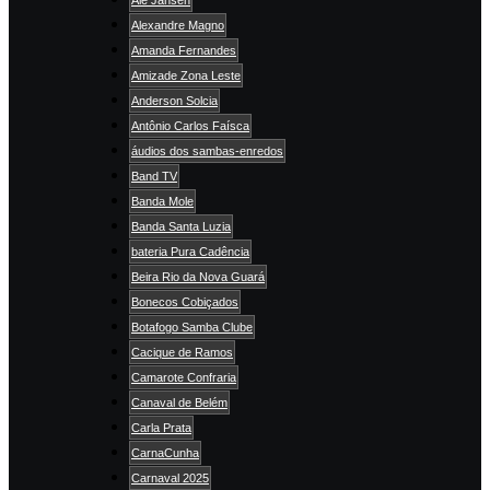
Alexandre Magno
Amanda Fernandes
Amizade Zona Leste
Anderson Solcia
Antônio Carlos Faísca
áudios dos sambas-enredos
Band TV
Banda Mole
Banda Santa Luzia
bateria Pura Cadência
Beira Rio da Nova Guará
Bonecos Cobiçados
Botafogo Samba Clube
Cacique de Ramos
Camarote Confraria
Canaval de Belém
Carla Prata
CarnaCunha
Carnaval 2025