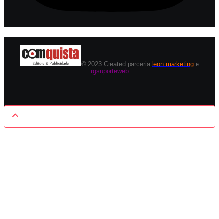
© 2023 Created parceria
leon marketing
e
rgsuporteweb