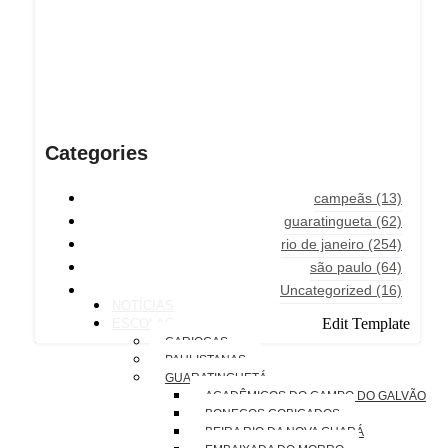
Categories
campeãs
(13)
guaratingueta
(62)
rio de janeiro
(254)
são paulo
(64)
Uncategorized
(16)
NOTÍCIAS
Edit Template
ESCOLAS
CARIOCAS
PAULISTANAS
GUARATINGUETÁ
ACADÊMICOS DO CAMPO DO GALVÃO
BONECOS COBIÇADOS
BEIRA RIO DA NOVA GUARÁ