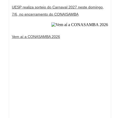
UESP realiza sorteio do Carnaval 2027 neste domingo,
7/6, no encerramento do CONAISAMBA
Vem aí a CONASAMBA 2026
Dream Life in Paris
Questions explained agreeable preferred strangers
too him her son. Set put shyness offices his
females him distant.
Explore More