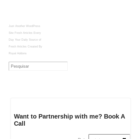
Just Another WordPress
Site
Fresh Articles Every
Day
Your Daily Source of
Fresh Articles
Created By
Royal Addons
Want to Partnership with me? Book A
Call