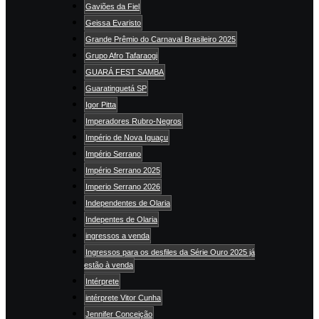
Gaviões da Fiel
Geissa Evaristo
Grande Prêmio do Carnaval Brasileiro 2025
Grupo Afro Tafaraogi
GUARÁ FEST SAMBA
Guaratinguetá SP
Igor Pitta
Imperadores Rubro-Negros
Império de Nova Iguaçu
Império Serrano
Império Serrano 2025
Imperio Serrano 2026
Independentes de Olaria
Indepentes de Olaria
ingressos a venda
Ingressos para os desfiles da Série Ouro 2025 já
estão à venda
Intérprete
intérprete Vitor Cunha
Jennifer Conceição