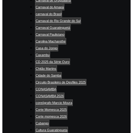
Carnaval de Uruguaiana
Carnaval do Amapá
carnaval do Brasil
Carnaval do Rio Grande do Sul
Carnaval Guaratinguetá
Carnaval Paulistano
Carolina Macharethe
Casa do Jongo
Caxambu
CD 2025 da Série Ouro
Chitão Martins
Cidade do Samba
Circuito Brasileiro de Desfiles 2025
CONASAMBA
CONASAMBA 2026
coreógrafo Marcio Moura
Corte Momesca 2025
Corte momesca 2026
Cubango
Cultura Guaratingueta