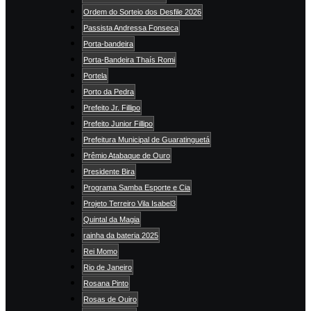
Ordem do Sorteio dos Desfile 2026
Passista Andressa Fonseca
Porta-bandeira
Porta-Bandeira Thaís Romi
Portela
Porto da Pedra
Prefeito Jr. Fillipo
Prefeito Junior Fillipo
Prefeitura Municipal de Guaratinguetá
Prêmio Atabaque de Ouro
Presidente Bira
Programa Samba Esporte e Cia
Projeto Terreiro Vila Isabel3
Quintal da Magia
rainha da bateria 2025
Rei Momo
Rio de Janeiro
Rosana Pinto
Rosas de Ouiro