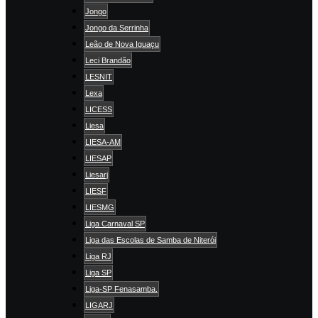
Jongo
Jongo da Serrinha
Leão de Nova Iguaçu
Leci Brandão
LESNIT
Lexa
LICESS
Liesa
LIESA-AM
LIESAP
Liesarj
LIESF
LIESMG
Liga Carnaval SP
Liga das Escolas de Samba de Niterói
Liga RJ
Liga SP
Liga-SP Fenasamba.
LIGARJ