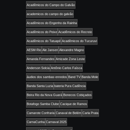
Acadêmicos do Campo do Galvão
academicos do campo do galvão
Acadêmicos do Engenho da Rainha
Acadêmicos do Peixe
Acadêmicos do Recreio
Acadêmicos do Tatuapé
Acadêmicos do Tucuruvi
AESM-Rio
Ale Jansen
Alexandre Magno
Amanda Fernandes
Amizade Zona Leste
Anderson Solcia
Antônio Carlos Faísca
áudios dos sambas-enredos
Band TV
Banda Mole
Banda Santa Luzia
bateria Pura Cadência
Beira Rio da Nova Guará
Bonecos Cobiçados
Botafogo Samba Clube
Cacique de Ramos
Camarote Confraria
Canaval de Belém
Carla Prata
CarnaCunha
Carnaval 2025