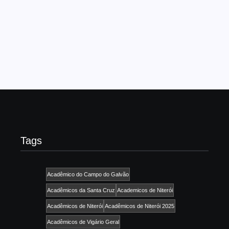
A Liga RJ informa que, em plenária realizada nesta quarta-
feira (12), com a presença de representantes de todas as
escolas de samba da Série Ouro, foi deliberado, por
aprovação unânime, que as agremiações...
Read More
Tags
Acadêmico do Campo do Galvão
Acadêmicos da Santa Cruz
Academicos de Niterói
Acadêmicos de Niterói
Acadêmicos de Niterói 2025
Acadêmicos de Vigário Geral