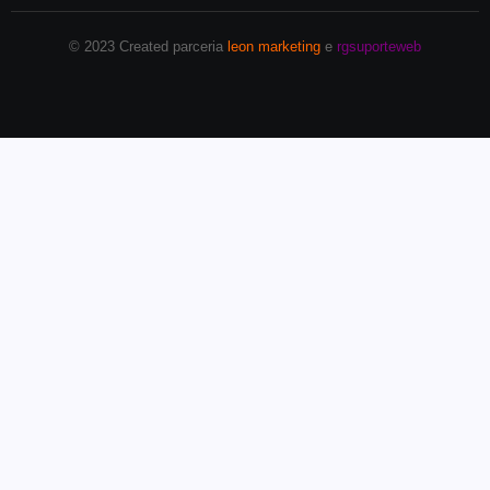
© 2023 Created parceria
leon marketing
e
rgsuporteweb