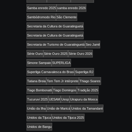
Samba enredo 2025
samba enredo 2026
Sambódromodo Rio
São Clemente
Secretaria da Cultura de Guaratinguetá
Secretaria de Cultura de Guaratinguetá
Secretaria de Turismo de Guaratinguetá
Seo Jamil
Série Ouro
Série Ouro 2025
Série Ouro 2026
Simone Sampaio
SUPERLIGA
Superliga Carnavalesca do Brasi
Superliga RJ
Tatiana Breia
Tem Tem Jr intérprete
Thiago Soares
Tiago Bombonatti
Tiago Domingos
Tradição 2025
Tucuruvi 2025
UESAM
Uesp
Uirapuru da Mooca
União da Ilha
União de Maricá
Unidos da Tamandaré
Unidos da Tijuca
Unidos da Tijuca 2025
Unidos de Bangu