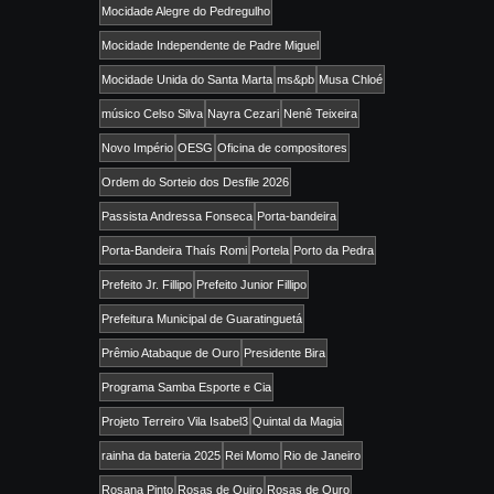
Mocidade Alegre do Pedregulho
Mocidade Independente de Padre Miguel
Mocidade Unida do Santa Marta
ms&pb
Musa Chloé
músico Celso Silva
Nayra Cezari
Nenê Teixeira
Novo Império
OESG
Oficina de compositores
Ordem do Sorteio dos Desfile 2026
Passista Andressa Fonseca
Porta-bandeira
Porta-Bandeira Thaís Romi
Portela
Porto da Pedra
Prefeito Jr. Fillipo
Prefeito Junior Fillipo
Prefeitura Municipal de Guaratinguetá
Prêmio Atabaque de Ouro
Presidente Bira
Programa Samba Esporte e Cia
Projeto Terreiro Vila Isabel3
Quintal da Magia
rainha da bateria 2025
Rei Momo
Rio de Janeiro
Rosana Pinto
Rosas de Ouiro
Rosas de Ouro