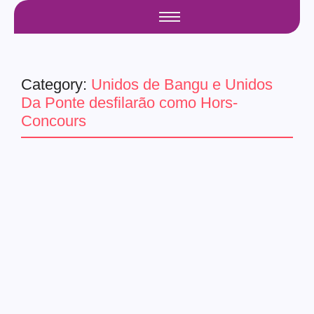
Category:
Unidos de Bangu e Unidos
Da Ponte desfilarão como Hors-
Concours
rio de janeiro
NOTA OFICIAL – Império
Serrano, Unidos de Bangu e
Unidos Da Ponte desfilarão
como Hors-Concours
13/02/2025
-
No Comments
admin