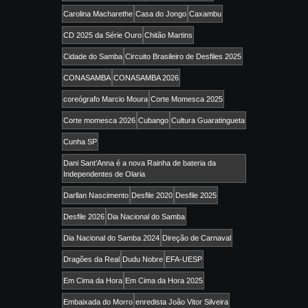
Carolina Macharethe
Casa do Jongo
Caxambu
CD 2025 da Série Ouro
Chitão Martins
Cidade do Samba
Circuito Brasileiro de Desfiles 2025
CONASAMBA
CONASAMBA 2026
coreógrafo Marcio Moura
Corte Momesca 2025
Corte momesca 2026
Cubango
Cultura Guaratingueta
Cunha SP
Dani Sant’Anna é a nova Rainha de bateria da
Independentes de Olaria
Darllan Nascimento
Desfile 2020
Desfile 2025
Desfile 2026
Dia Nacional do Samba
Dia Nacional do Samba 2024
Direção de Carnaval
Dragões da Real
Dudu Nobre
EFA-UESP
Em Cima da Hora
Em Cima da Hora 2025
Embaixada do Morro
enredista João Vitor Silveira