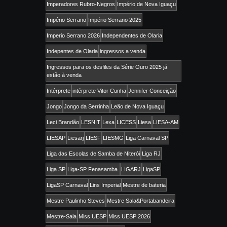
Imperadores Rubro-Negros
Império de Nova Iguaçu
Império Serrano
Império Serrano 2025
Imperio Serrano 2026
Independentes de Olaria
Indepentes de Olaria
ingressos a venda
Ingressos para os desfiles da Série Ouro 2025 já
estão à venda
Intérprete
intérprete Vitor Cunha
Jennifer Conceição
Jongo
Jongo da Serrinha
Leão de Nova Iguaçu
Leci Brandão
LESNIT
Lexa
LICESS
Liesa
LIESA-AM
LIESAP
Liesarj
LIESF
LIESMG
Liga Carnaval SP
Liga das Escolas de Samba de Niterói
Liga RJ
Liga SP
Liga-SP Fenasamba.
LIGARJ
LigaSP
LigaSP Carnaval
Lins Imperial
Mestre de bateria
Mestre Paulinho Steves
Mestre Sala&Portabandeira
Mestre-Sala
Miss UESP
Miss UESP 2026