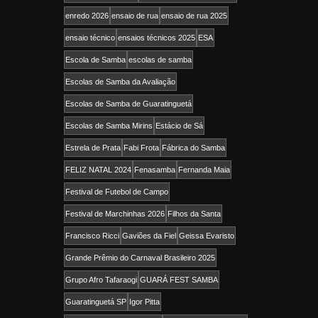
enredo 2026
ensaio de rua
ensaio de rua 2025
ensaio técnico
ensaios técnicos 2025
ESA
Escola de Samba
escolas de samba
Escolas de Samba da Avaliação
Escolas de Samba de Guaratinguetá
Escolas de Samba Mirins
Estácio de Sá
Estrela de Prata
Fabi Frota
Fábrica do Samba
FELIZ NATAL 2024
Fenasamba
Fernanda Maia
Festival de Futebol de Campo
Festival de Marchinhas 2026
Filhos da Santa
Francisco Ricci
Gaviões da Fiel
Geissa Evaristo
Grande Prêmio do Carnaval Brasileiro 2025
Grupo Afro Tafaraogi
GUARÁ FEST SAMBA
Guaratinguetá SP
Igor Pitta