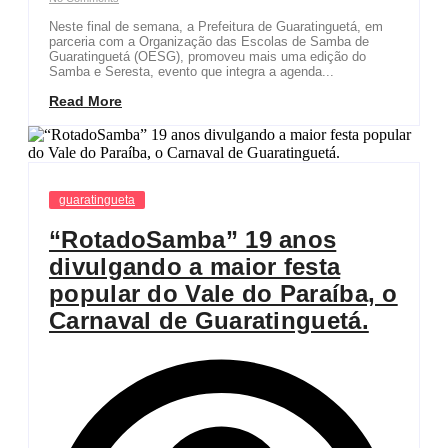
Neste final de semana, a Prefeitura de Guaratinguetá, em
parceria com a Organização das Escolas de Samba de
Guaratinguetá (OESG), promoveu mais uma edição do
Samba e Seresta, evento que integra a agenda...
Read More
guaratingueta
“RotadoSamba” 19 anos
divulgando a maior festa
popular do Vale do Paraíba, o
Carnaval de Guaratinguetá.