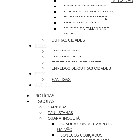
ACADÊMICOS DO CAMPO DO GALVÃO
BONECOS COBIÇADOS
BEIRA RIO DA NOVA GUARÁ
EMBAIXADA DO MORRO
MOCIDADE ALEGRE
UNIDOS DA TAMANDARÉ
OESG
OUTRAS CIDADES
ENREDOS
ENREDOS DO RJ
ENREDOS DE SP
ENREDOS GUARATINGUETÁ
ENREDOS DE OUTRAS CIDADES
FOTOS
+ ANTIGAS
ÁUDIOS
NOTÍCIAS
ESCOLAS
CARIOCAS
PAULISTANAS
GUARATINGUETÁ
ACADÊMICOS DO CAMPO DO
GALVÃO
BONECOS COBIÇADOS