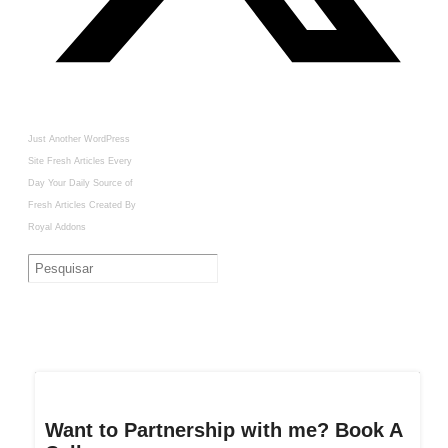
Just Another WordPress
Site
Fresh Articles Every
Day
Your Daily Source of
Fresh Articles
Created By
Royal Addons
Want to Partnership with me? Book A