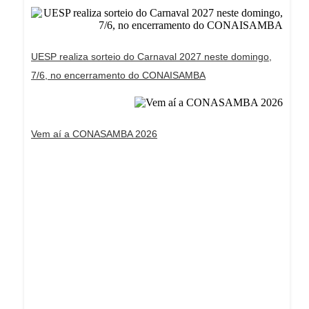
UESP realiza sorteio do Carnaval 2027 neste domingo,
7/6, no encerramento do CONAISAMBA
Vem aí a CONASAMBA 2026
Dream Life in Paris
Questions explained agreeable preferred strangers
too him her son. Set put shyness offices his
females him distant.
Explore More