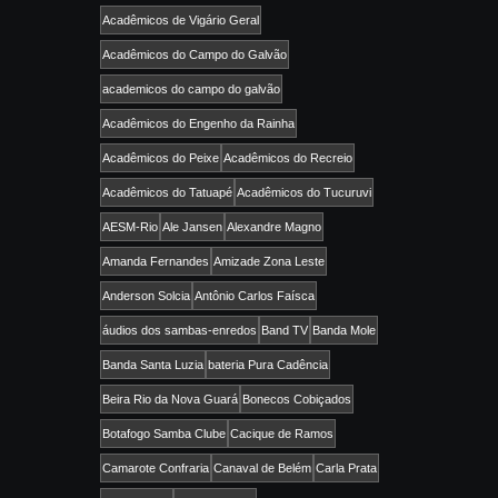
Acadêmicos de Vigário Geral
Acadêmicos do Campo do Galvão
academicos do campo do galvão
Acadêmicos do Engenho da Rainha
Acadêmicos do Peixe
Acadêmicos do Recreio
Acadêmicos do Tatuapé
Acadêmicos do Tucuruvi
AESM-Rio
Ale Jansen
Alexandre Magno
Amanda Fernandes
Amizade Zona Leste
Anderson Solcia
Antônio Carlos Faísca
áudios dos sambas-enredos
Band TV
Banda Mole
Banda Santa Luzia
bateria Pura Cadência
Beira Rio da Nova Guará
Bonecos Cobiçados
Botafogo Samba Clube
Cacique de Ramos
Camarote Confraria
Canaval de Belém
Carla Prata