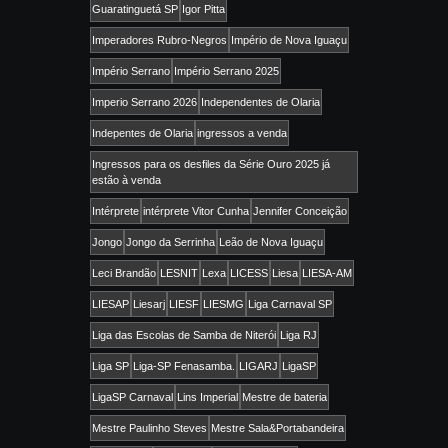
Guaratinguetá SP
Igor Pitta
Imperadores Rubro-Negros
Império de Nova Iguaçu
Império Serrano
Império Serrano 2025
Imperio Serrano 2026
Independentes de Olaria
Indepentes de Olaria
ingressos a venda
Ingressos para os desfiles da Série Ouro 2025 já
estão à venda
Intérprete
intérprete Vitor Cunha
Jennifer Conceição
Jongo
Jongo da Serrinha
Leão de Nova Iguaçu
Leci Brandão
LESNIT
Lexa
LICESS
Liesa
LIESA-AM
LIESAP
Liesarj
LIESF
LIESMG
Liga Carnaval SP
Liga das Escolas de Samba de Niterói
Liga RJ
Liga SP
Liga-SP Fenasamba.
LIGARJ
LigaSP
LigaSP Carnaval
Lins Imperial
Mestre de bateria
Mestre Paulinho Steves
Mestre Sala&Portabandeira