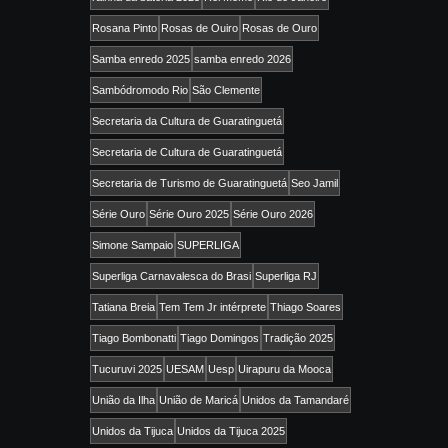
Rosana Pinto
Rosas de Ouiro
Rosas de Ouro
Samba enredo 2025
samba enredo 2026
Sambódromodo Rio
São Clemente
Secretaria da Cultura de Guaratinguetá
Secretaria de Cultura de Guaratinguetá
Secretaria de Turismo de Guaratinguetá
Seo Jamil
Série Ouro
Série Ouro 2025
Série Ouro 2026
Simone Sampaio
SUPERLIGA
Superliga Carnavalesca do Brasi
Superliga RJ
Tatiana Breia
Tem Tem Jr intérprete
Thiago Soares
Tiago Bombonatti
Tiago Domingos
Tradição 2025
Tucuruvi 2025
UESAM
Uesp
Uirapuru da Mooca
União da Ilha
União de Maricá
Unidos da Tamandaré
Unidos da Tijuca
Unidos da Tijuca 2025