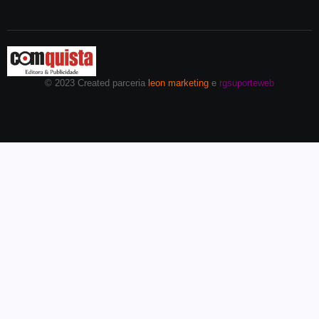
© 2023 Created parceria
leon marketing
e
rgsuporteweb