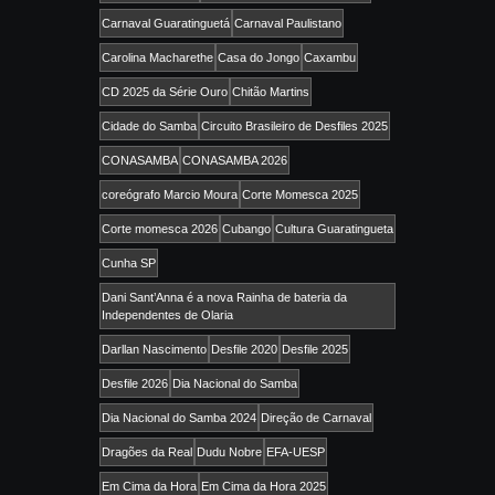
Carnaval Guaratinguetá
Carnaval Paulistano
Carolina Macharethe
Casa do Jongo
Caxambu
CD 2025 da Série Ouro
Chitão Martins
Cidade do Samba
Circuito Brasileiro de Desfiles 2025
CONASAMBA
CONASAMBA 2026
coreógrafo Marcio Moura
Corte Momesca 2025
Corte momesca 2026
Cubango
Cultura Guaratingueta
Cunha SP
Dani Sant’Anna é a nova Rainha de bateria da
Independentes de Olaria
Darllan Nascimento
Desfile 2020
Desfile 2025
Desfile 2026
Dia Nacional do Samba
Dia Nacional do Samba 2024
Direção de Carnaval
Dragões da Real
Dudu Nobre
EFA-UESP
Em Cima da Hora
Em Cima da Hora 2025