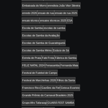
Embaixada do Morro
enredista João Vitor Silveira
enredo 2026
ensaio de rua
ensaio de rua 2025
ensaio técnico
ensaios técnicos 2025
ESA
Escola de Samba
escolas de samba
Escolas de Samba da Avaliação
Escolas de Samba de Guaratinguetá
Escolas de Samba Mirins
Estácio de Sá
Estrela de Prata
Fabi Frota
Fábrica do Samba
FELIZ NATAL 2024
Fenasamba
Fernanda Maia
Festival de Futebol de Campo
Festival de Marchinhas 2026
Filhos da Santa
Francisco Ricci
Gaviões da Fiel
Geissa Evaristo
Grande Prêmio do Carnaval Brasileiro 2025
Grupo Afro Tafaraogi
GUARÁ FEST SAMBA