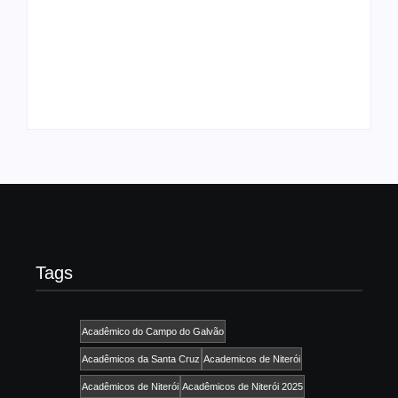
do Carnaval 2027
Agenda do Samba:
neste domingo, 7/6,
Guará e Região –
no encerramento do
Confira os eventos!
CONAISAMBA
By
Admin
By
Admin
Tags
Acadêmico do Campo do Galvão
Acadêmicos da Santa Cruz
Academicos de Niterói
Acadêmicos de Niterói
Acadêmicos de Niterói 2025