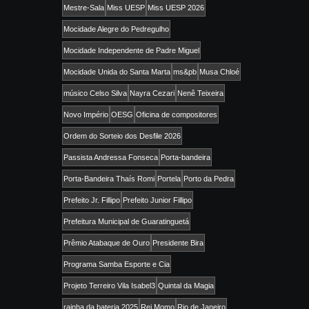
Mestre-Sala
Miss UESP
Miss UESP 2026
Mocidade Alegre do Pedregulho
Mocidade Independente de Padre Miguel
Mocidade Unida do Santa Marta
ms&pb
Musa Chloé
músico Celso Silva
Nayra Cezari
Nenê Teixeira
Novo Império
OESG
Oficina de compositores
Ordem do Sorteio dos Desfile 2026
Passista Andressa Fonseca
Porta-bandeira
Porta-Bandeira Thaís Romi
Portela
Porto da Pedra
Prefeito Jr. Fillipo
Prefeito Junior Fillipo
Prefeitura Municipal de Guaratinguetá
Prêmio Atabaque de Ouro
Presidente Bira
Programa Samba Esporte e Cia
Projeto Terreiro Vila Isabel3
Quintal da Magia
rainha da bateria 2025
Rei Momo
Rio de Janeiro