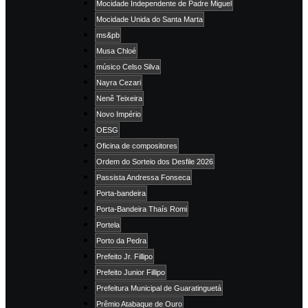
Mocidade Independente de Padre Miguel
Mocidade Unida do Santa Marta
ms&pb
Musa Chloé
músico Celso Silva
Nayra Cezari
Nenê Teixeira
Novo Império
OESG
Oficina de compositores
Ordem do Sorteio dos Desfile 2026
Passista Andressa Fonseca
Porta-bandeira
Porta-Bandeira Thaís Romi
Portela
Porto da Pedra
Prefeito Jr. Fillipo
Prefeito Junior Fillipo
Prefeitura Municipal de Guaratinguetá
Prêmio Atabaque de Ouro