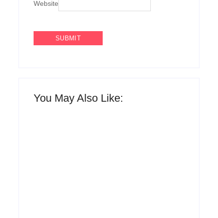
Website
You May Also Like:
Agenda do Samba: Guará e Região –
Confira os eventos!
By
Admin
UESP realiza sorteio do Carnaval 2027
neste domingo, 7/6, no encerramento do
CONAISAMBA