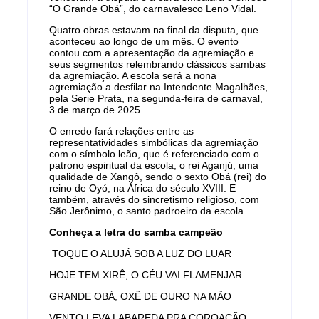
“O Grande Obá”, do carnavalesco Leno Vidal.
Quatro obras estavam na final da disputa, que
aconteceu ao longo de um mês. O evento
contou com a apresentação da agremiação e
seus segmentos relembrando clássicos sambas
da agremiação. A escola será a nona
agremiação a desfilar na Intendente Magalhães,
pela Serie Prata, na segunda-feira de carnaval,
3 de março de 2025.
O enredo fará relações entre as
representatividades simbólicas da agremiação
com o símbolo leão, que é referenciado com o
patrono espiritual da escola, o rei Aganjú, uma
qualidade de Xangô, sendo o sexto Obá (rei) do
reino de Oyó, na África do século XVIII. E
também, através do sincretismo religioso, com
São Jerônimo, o santo padroeiro da escola.
Conheça a letra do samba campeão
TOQUE O ALUJÁ SOB A LUZ DO LUAR
HOJE TEM XIRÊ, O CÉU VAI FLAMENJAR
GRANDE OBÁ, OXÊ DE OURO NA MÃO
VENTO LEVA LABAREDA PRA COROAÇÃO