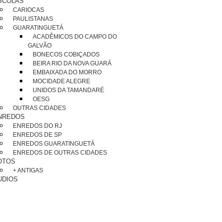
SCOLAS
CARIOCAS
PAULISTANAS
GUARATINGUETÁ
ACADÊMICOS DO CAMPO DO
GALVÃO
BONECOS COBIÇADOS
BEIRA RIO DA NOVA GUARÁ
EMBAIXADA DO MORRO
MOCIDADE ALEGRE
UNIDOS DA TAMANDARÉ
OESG
OUTRAS CIDADES
NREDOS
ENREDOS DO RJ
ENREDOS DE SP
ENREDOS GUARATINGUETÁ
ENREDOS DE OUTRAS CIDADES
OTOS
+ ANTIGAS
UDIOS