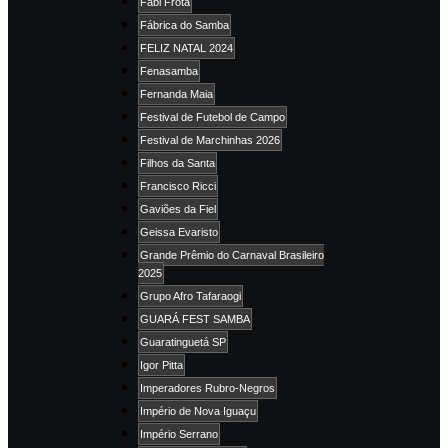
Fabi Frota
Fábrica do Samba
FELIZ NATAL 2024
Fenasamba
Fernanda Maia
Festival de Futebol de Campo
Festival de Marchinhas 2026
Filhos da Santa
Francisco Ricci
Gaviões da Fiel
Geissa Evaristo
Grande Prêmio do Carnaval Brasileiro
2025
Grupo Afro Tafaraogi
GUARÁ FEST SAMBA
Guaratinguetá SP
Igor Pitta
Imperadores Rubro-Negros
Império de Nova Iguaçu
Império Serrano