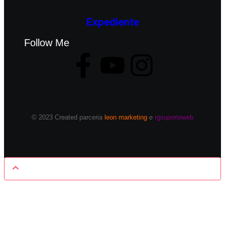
Expediente
Follow Me
© 2023 Created parceria
leon marketing
e
rgsuporteweb