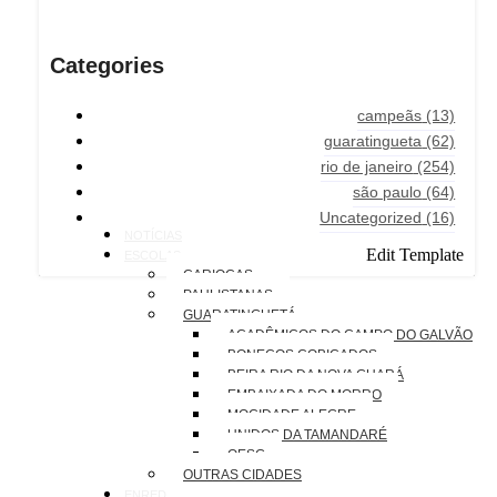
Categories
campeãs
(13)
guaratingueta
(62)
rio de janeiro
(254)
são paulo
(64)
Uncategorized
(16)
NOTÍCIAS
Edit Template
ESCOLAS
CARIOCAS
PAULISTANAS
GUARATINGUETÁ
ACADÊMICOS DO CAMPO DO GALVÃO
BONECOS COBIÇADOS
BEIRA RIO DA NOVA GUARÁ
EMBAIXADA DO MORRO
MOCIDADE ALEGRE
UNIDOS DA TAMANDARÉ
OESG
OUTRAS CIDADES
ENREDOS