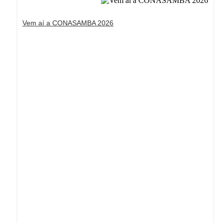
Vem aí a CONASAMBA 2026
Dream Life in Paris
Questions explained agreeable preferred strangers
too him her son. Set put shyness offices his females
him distant.
Explore More