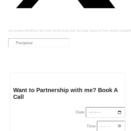
Just Another WordPress Site
Fresh Articles Every Day
Your Daily Source of Fresh Articles
Created 
Want to Partnership with me? Book A
Call
Date
Time