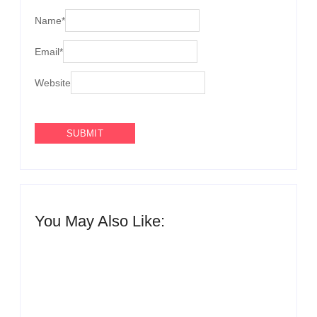
Name
*
Email
*
Website
You May Also Like:
Agenda do Samba: Guará e Região – Confira os
eventos!
By
Admin