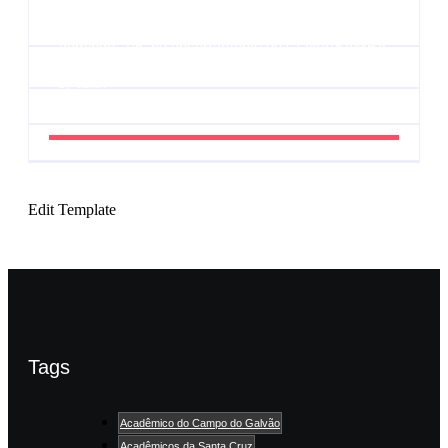
UESP realiza sorteio do Carnaval 2027 neste
domingo, 7/6, no encerramento do CONAISAMBA
By
Admin
Edit Template
Tags
Acadêmico do Campo do Galvão
Acadêmicos da Santa Cruz