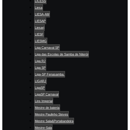
LICESS
Liesa
LIESA-AM
LIESAP
Liesarj
LIESF
LIESMG
Liga Carnaval SP
Liga das Escolas de Samba de Niterói
Liga RJ
Liga SP
Liga-SP Fenasamba.
LIGARJ
LigaSP
LigaSP Carnaval
Lins Imperial
Mestre de bateria
Mestre Paulinho Steves
Mestre Sala&Portabandeira
Mestre-Sala