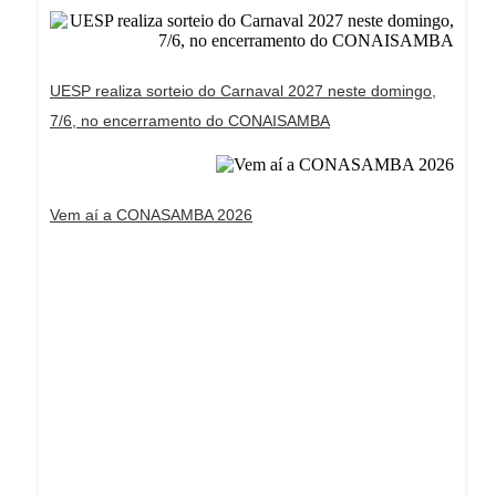
UESP realiza sorteio do Carnaval 2027 neste domingo,
7/6, no encerramento do CONAISAMBA
Vem aí a CONASAMBA 2026
Dream Life in Paris
Questions explained agreeable preferred strangers
too him her son. Set put shyness offices his
females him distant.
Explore More