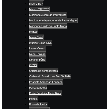
Miss UESP
Miss UESP 2026
Mocidade Alegre do Pedregulho
Mocidade Independente de Padre Miguel
Mocidade Unida do Santa Marta
ms&pb
Musa Chloé
músico Celso Silva
Nayra Cezari
Nenê Teixeira
Novo Império
OESG
Oficina de compositores
Ordem do Sorteio dos Desfile 2026
Passista Andressa Fonseca
Porta-bandeira
Porta-Bandeira Thaís Romi
Portela
Porto da Pedra