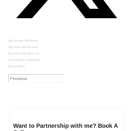
Just Another WordPress
Site
Fresh Articles Every
Day
Your Daily Source of
Fresh Articles
Created By
Royal Addons
Want to Partnership with me? Book A