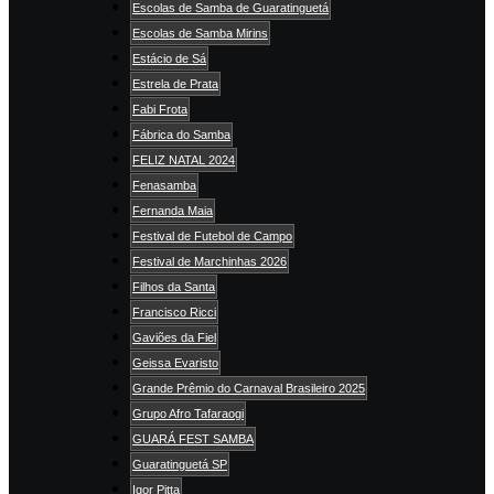
Escolas de Samba de Guaratinguetá
Escolas de Samba Mirins
Estácio de Sá
Estrela de Prata
Fabi Frota
Fábrica do Samba
FELIZ NATAL 2024
Fenasamba
Fernanda Maia
Festival de Futebol de Campo
Festival de Marchinhas 2026
Filhos da Santa
Francisco Ricci
Gaviões da Fiel
Geissa Evaristo
Grande Prêmio do Carnaval Brasileiro 2025
Grupo Afro Tafaraogi
GUARÁ FEST SAMBA
Guaratinguetá SP
Igor Pitta