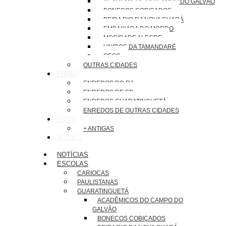
ACADÊMICOS DO CAMPO DO GALVÃO
BONECOS COBIÇADOS
BEIRA RIO DA NOVA GUARÁ
EMBAIXADA DO MORRO
MOCIDADE ALEGRE
UNIDOS DA TAMANDARÉ
OESG
OUTRAS CIDADES
ENREDOS
ENREDOS DO RJ
ENREDOS DE SP
ENREDOS GUARATINGUETÁ
ENREDOS DE OUTRAS CIDADES
FOTOS
+ ANTIGAS
ÁUDIOS
NOTÍCIAS
ESCOLAS
CARIOCAS
PAULISTANAS
GUARATINGUETÁ
ACADÊMICOS DO CAMPO DO
GALVÃO
BONECOS COBIÇADOS