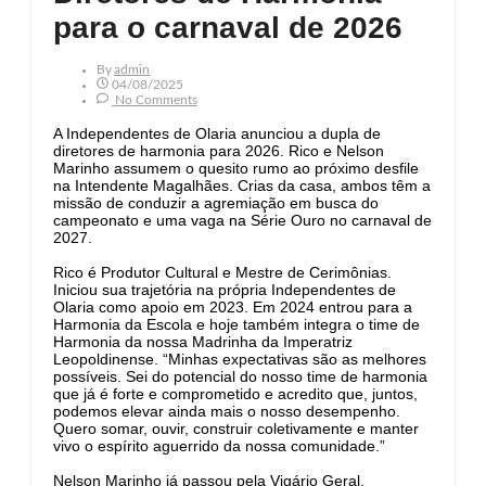
para o carnaval de 2026
By
Admin
04/08/2025
No Comments
A Independentes de Olaria anunciou a dupla de
diretores de harmonia para 2026. Rico e Nelson
Marinho assumem o quesito rumo ao próximo desfile
na Intendente Magalhães. Crias da casa, ambos têm a
missão de conduzir a agremiação em busca do
campeonato e uma vaga na Série Ouro no carnaval de
2027.
Rico é Produtor Cultural e Mestre de Cerimônias.
Iniciou sua trajetória na própria Independentes de
Olaria como apoio em 2023. Em 2024 entrou para a
Harmonia da Escola e hoje também integra o time de
Harmonia da nossa Madrinha da Imperatriz
Leopoldinense. “Minhas expectativas são as melhores
possíveis. Sei do potencial do nosso time de harmonia
que já é forte e comprometido e acredito que, juntos,
podemos elevar ainda mais o nosso desempenho.
Quero somar, ouvir, construir coletivamente e manter
vivo o espírito aguerrido da nossa comunidade.”
Nelson Marinho já passou pela Vigário Geral,