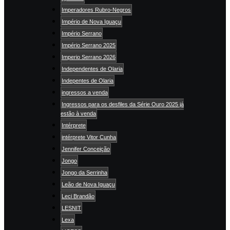
Imperadores Rubro-Negros
Império de Nova Iguaçu
Império Serrano
Império Serrano 2025
Imperio Serrano 2026
Independentes de Olaria
Indepentes de Olaria
ingressos a venda
Ingressos para os desfiles da Série Ouro 2025 já
estão à venda
Intérprete
intérprete Vitor Cunha
Jennifer Conceição
Jongo
Jongo da Serrinha
Leão de Nova Iguaçu
Leci Brandão
LESNIT
Lexa