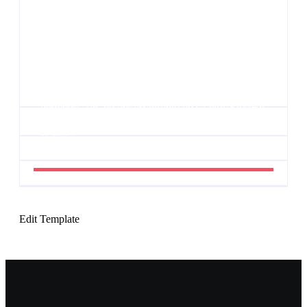
Agenda do Samba: Guará e Região – Confira os
eventos!
By
Admin
UESP realiza sorteio do Carnaval 2027 neste
domingo, 7/6, no encerramento do CONAISAMBA
By
Admin
Edit Template