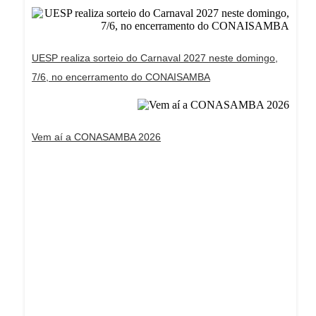
UESP realiza sorteio do Carnaval 2027 neste domingo,
7/6, no encerramento do CONAISAMBA
Vem aí a CONASAMBA 2026
Dream Life in Paris
Questions explained agreeable preferred strangers
too him her son. Set put shyness offices his
females him distant.
Explore More