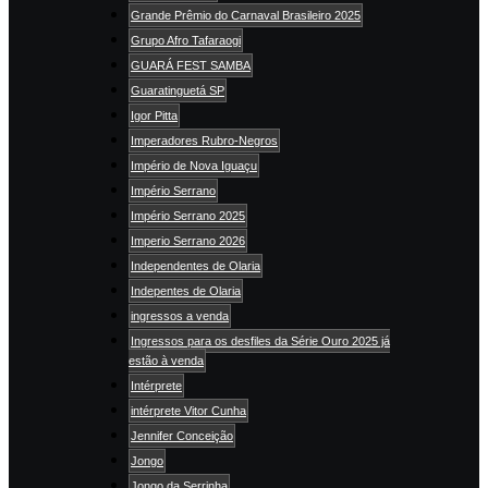
Grande Prêmio do Carnaval Brasileiro 2025
Grupo Afro Tafaraogi
GUARÁ FEST SAMBA
Guaratinguetá SP
Igor Pitta
Imperadores Rubro-Negros
Império de Nova Iguaçu
Império Serrano
Império Serrano 2025
Imperio Serrano 2026
Independentes de Olaria
Indepentes de Olaria
ingressos a venda
Ingressos para os desfiles da Série Ouro 2025 já
estão à venda
Intérprete
intérprete Vitor Cunha
Jennifer Conceição
Jongo
Jongo da Serrinha