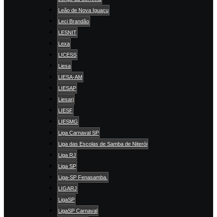
Leão de Nova Iguaçu
Leci Brandão
LESNIT
Lexa
LICESS
Liesa
LIESA-AM
LIESAP
Liesarj
LIESF
LIESMG
Liga Carnaval SP
Liga das Escolas de Samba de Niterói
Liga RJ
Liga SP
Liga-SP Fenasamba.
LIGARJ
LigaSP
LigaSP Carnaval