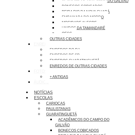
ACADÊMICOS DO CAMPO DO GALVÃO
BONECOS COBIÇADOS
BEIRA RIO DA NOVA GUARÁ
EMBAIXADA DO MORRO
MOCIDADE ALEGRE
UNIDOS DA TAMANDARÉ
OESG
OUTRAS CIDADES
ENREDOS
ENREDOS DO RJ
ENREDOS DE SP
ENREDOS GUARATINGUETÁ
ENREDOS DE OUTRAS CIDADES
FOTOS
+ ANTIGAS
ÁUDIOS
NOTÍCIAS
ESCOLAS
CARIOCAS
PAULISTANAS
GUARATINGUETÁ
ACADÊMICOS DO CAMPO DO
GALVÃO
BONECOS COBIÇADOS