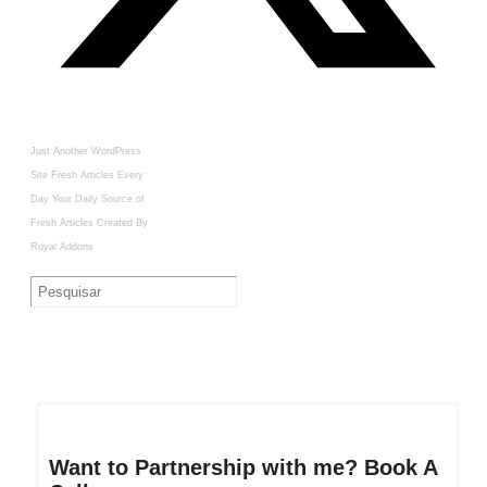
Just Another WordPress
Site
Fresh Articles Every
Day
Your Daily Source of
Fresh Articles
Created By
Royal Addons
Want to Partnership with me? Book A