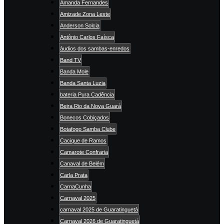
Amanda Fernandes
Amizade Zona Leste
Anderson Solcia
Antônio Carlos Faísca
áudios dos sambas-enredos
Band TV
Banda Mole
Banda Santa Luzia
bateria Pura Cadência
Beira Rio da Nova Guará
Bonecos Cobiçados
Botafogo Samba Clube
Cacique de Ramos
Camarote Confraria
Canaval de Belém
Carla Prata
CarnaCunha
Carnaval 2025
carnaval 2025 de Guaratinguetá
Carnaval 2026 de Guaratinguetá