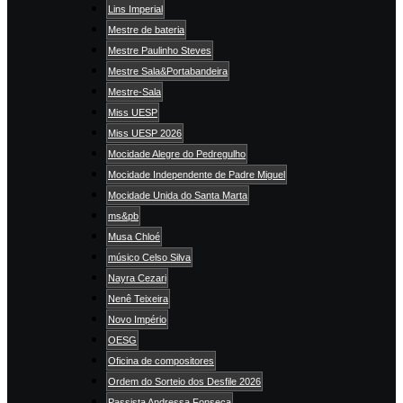
Lins Imperial
Mestre de bateria
Mestre Paulinho Steves
Mestre Sala&Portabandeira
Mestre-Sala
Miss UESP
Miss UESP 2026
Mocidade Alegre do Pedregulho
Mocidade Independente de Padre Miguel
Mocidade Unida do Santa Marta
ms&pb
Musa Chloé
músico Celso Silva
Nayra Cezari
Nenê Teixeira
Novo Império
OESG
Oficina de compositores
Ordem do Sorteio dos Desfile 2026
Passista Andressa Fonseca