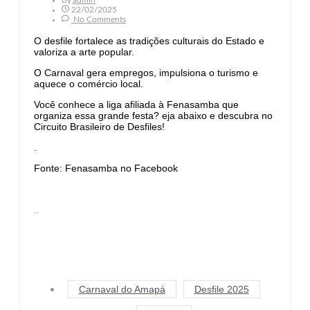
22/02/2025
No Comments
O desfile fortalece as tradições culturais do Estado e
valoriza a arte popular.
O Carnaval gera empregos, impulsiona o turismo e
aquece o comércio local.
Você conhece a liga afiliada à Fenasamba que
organiza essa grande festa? eja abaixo e descubra no
Circuito Brasileiro de Desfiles!
.
Fonte: Fenasamba no Facebook
..
Carnaval do Amapá
Desfile 2025