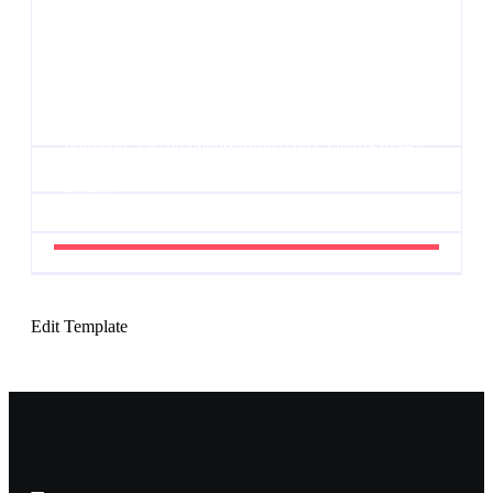
eventos!
By
Admin
UESP realiza sorteio do Carnaval 2027 neste
domingo, 7/6, no encerramento do CONAISAMBA
By
Admin
Edit Template