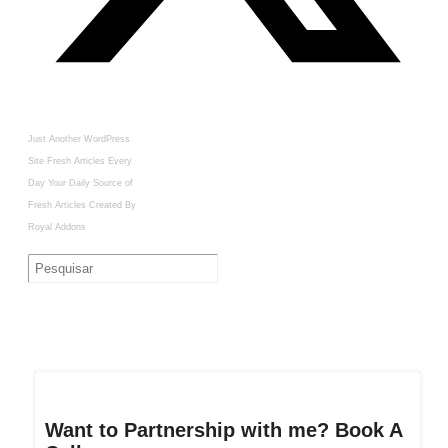
Just Another WordPress
Site
Fresh Articles Every
Day
Your Daily Source of
Fresh Articles
Created By
Royal Addons
Want to Partnership with me? Book A