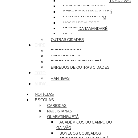
ACADÊMICOS DO CAMPO DO GALVÃO
BONECOS COBIÇADOS
BEIRA RIO DA NOVA GUARÁ
EMBAIXADA DO MORRO
MOCIDADE ALEGRE
UNIDOS DA TAMANDARÉ
OESG
OUTRAS CIDADES
ENREDOS
ENREDOS DO RJ
ENREDOS DE SP
ENREDOS GUARATINGUETÁ
ENREDOS DE OUTRAS CIDADES
FOTOS
+ ANTIGAS
ÁUDIOS
NOTÍCIAS
ESCOLAS
CARIOCAS
PAULISTANAS
GUARATINGUETÁ
ACADÊMICOS DO CAMPO DO
GALVÃO
BONECOS COBIÇADOS