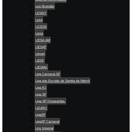
Leci Brandão
LESNIT
Lexa
LICESS
Liesa
LIESA-AM
LIESAP
Liesarj
LIESF
LIESMG
Liga Carnaval SP
Liga das Escolas de Samba de Niterói
Liga RJ
Liga SP
Liga-SP Fenasamba.
LIGARJ
LigaSP
LigaSP Carnaval
Lins Imperial