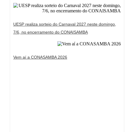
UESP realiza sorteio do Carnaval 2027 neste domingo,
7/6, no encerramento do CONAISAMBA
Vem aí a CONASAMBA 2026
Dream Life in Paris
Questions explained agreeable preferred strangers
too him her son. Set put shyness offices his
females him distant.
Explore More