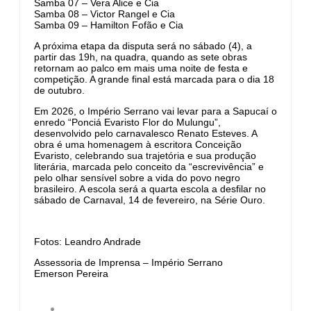
Samba 07 – Vera Alice e Cia
Samba 08 – Victor Rangel e Cia
Samba 09 – Hamilton Fofão e Cia
A próxima etapa da disputa será no sábado (4), a
partir das 19h, na quadra, quando as sete obras
retornam ao palco em mais uma noite de festa e
competição. A grande final está marcada para o dia 18
de outubro.
Em 2026, o Império Serrano vai levar para a Sapucaí o
enredo “Ponciá Evaristo Flor do Mulungu”,
desenvolvido pelo carnavalesco Renato Esteves. A
obra é uma homenagem à escritora Conceição
Evaristo, celebrando sua trajetória e sua produção
literária, marcada pelo conceito da “escrevivência” e
pelo olhar sensível sobre a vida do povo negro
brasileiro. A escola será a quarta escola a desfilar no
sábado de Carnaval, 14 de fevereiro, na Série Ouro.
Fotos: Leandro Andrade
Assessoria de Imprensa – Império Serrano
Emerson Pereira