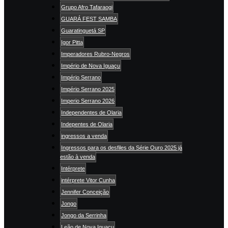
Grupo Afro Tafaraogi
GUARÁ FEST SAMBA
Guaratinguetá SP
Igor Pitta
Imperadores Rubro-Negros
Império de Nova Iguaçu
Império Serrano
Império Serrano 2025
Imperio Serrano 2026
Independentes de Olaria
Indepentes de Olaria
ingressos a venda
Ingressos para os desfiles da Série Ouro 2025 já
estão à venda
Intérprete
intérprete Vitor Cunha
Jennifer Conceição
Jongo
Jongo da Serrinha
Leão de Nova Iguaçu