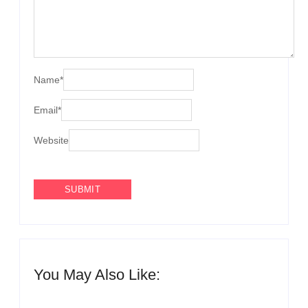
Name
*
Email
*
Website
You May Also Like:
Agenda do Samba: Guará e Região – Confira os