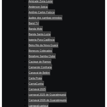
Amizade Zona Leste
Anderson Solcia
Antônio Carlos Faísca
áudios dos sambas-enredos
Band TV
Banda Mole
Banda Santa Luzia
bateria Pura Cadência
Beira Rio da Nova Guará
Bonecos Cobiçados
Botafogo Samba Clube
Cacique de Ramos
Camarote Confraria
Canaval de Belém
Carla Prata
CarnaCunha
Carnaval 2025
carnaval 2025 de Guaratinguetá
Carnaval 2026 de Guaratinguetá
carnaval carioca