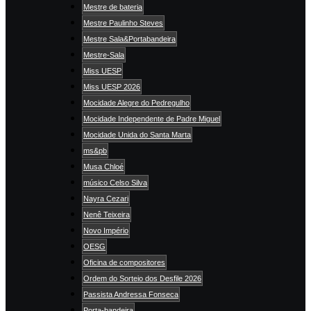
Mestre de bateria
Mestre Paulinho Steves
Mestre Sala&Portabandeira
Mestre-Sala
Miss UESP
Miss UESP 2026
Mocidade Alegre do Pedregulho
Mocidade Independente de Padre Miguel
Mocidade Unida do Santa Marta
ms&pb
Musa Chloé
músico Celso Silva
Nayra Cezari
Nenê Teixeira
Novo Império
OESG
Oficina de compositores
Ordem do Sorteio dos Desfile 2026
Passista Andressa Fonseca
Porta-bandeira