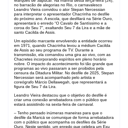
Marquês de Sapucaí. Na manhã desta terça-feira (24),
no barracão de alegorias no Rio, o carnavalesco
Leandro Vieira convidou o ator Stepan Nercessian
para interpretar o apresentador Chacrinha no desfile
do próximo ano. A escola, que desfilará na Série Ouro,
apresentará o enredo “O Cavalo de Santíssimo e a
coroa do Seu 7”, exaltando Seu 7 da Lira e a mãe de
santo Cacilda de Assis.
Um episódio marcante envolvendo a entidade ocorreu
em 1971, quando Chacrinha levou a médium Cacilda
de Assis ao seu programa de TV. Durante a
transmissão, ela comandou uma gira ao vivo, com as
Chacretes incorporando espíritos em pleno horário
nobre. O impacto do acontecimento foi tão grande que
programas ao vivo passaram a ser proibidos pela
censura da Ditadura Militar. No desfile de 2025, Stepan
Nercessian será acompanhado pelo artista e
coreógrafo Márcio Dellawegah, que representará a
figura de Seu 7 da Lira.
Leandro Vieira destacou que o objetivo do desfile é
criar uma conexão arrebatadora com o público que
estará assistindo na sexta-feira de carnaval.
– Tenho pensado inúmeras maneiras para que o
desfile da Maricá se comunique de forma arrebatadora
com o público que acompanha os desfiles da Série
Ouro. Neste sentido, um enredo que celebra um Exu