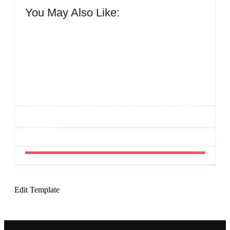
You May Also Like:
Agenda do Samba: Guará e Região – Confira os
eventos!
By
Admin
UESP realiza sorteio do Carnaval 2027 neste
domingo, 7/6, no encerramento do CONAISAMBA
By
Admin
Edit Template