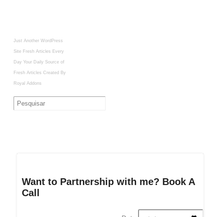
Just Another WordPress
Site
Fresh Articles Every
Day
Your Daily Source of
Fresh Articles
Created By
Royal Addons
Want to Partnership with me? Book A
Call