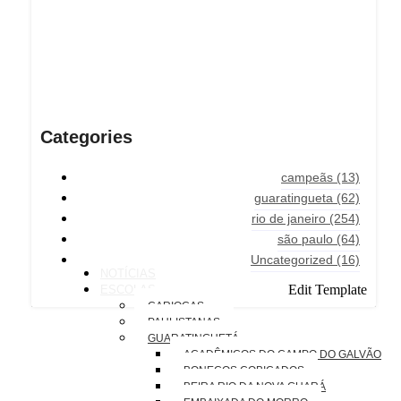
Categories
campeãs
(13)
guaratingueta
(62)
rio de janeiro
(254)
são paulo
(64)
Uncategorized
(16)
NOTÍCIAS
Edit Template
ESCOLAS
CARIOCAS
PAULISTANAS
GUARATINGUETÁ
ACADÊMICOS DO CAMPO DO GALVÃO
BONECOS COBIÇADOS
BEIRA RIO DA NOVA GUARÁ