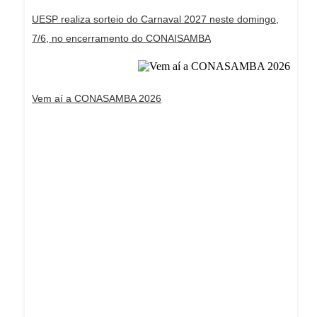
UESP realiza sorteio do Carnaval 2027 neste domingo,
7/6, no encerramento do CONAISAMBA
Vem aí a CONASAMBA 2026
Dream Life in Paris
Questions explained agreeable preferred strangers
too him her son. Set put shyness offices his
females him distant.
Explore More