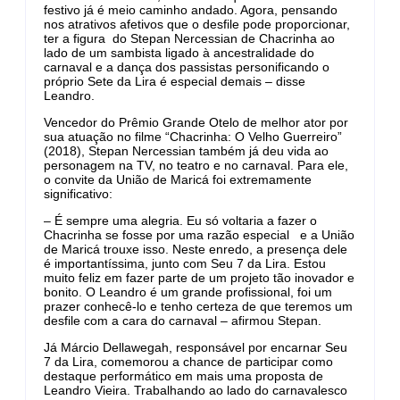
festivo já é meio caminho andado. Agora, pensando
nos atrativos afetivos que o desfile pode proporcionar,
ter a figura do Stepan Nercessian de Chacrinha ao
lado de um sambista ligado à ancestralidade do
carnaval e a dança dos passistas personificando o
próprio Sete da Lira é especial demais – disse
Leandro.
Vencedor do Prêmio Grande Otelo de melhor ator por
sua atuação no filme “Chacrinha: O Velho Guerreiro”
(2018), Stepan Nercessian também já deu vida ao
personagem na TV, no teatro e no carnaval. Para ele,
o convite da União de Maricá foi extremamente
significativo:
– É sempre uma alegria. Eu só voltaria a fazer o
Chacrinha se fosse por uma razão especial e a União
de Maricá trouxe isso. Neste enredo, a presença dele
é importantíssima, junto com Seu 7 da Lira. Estou
muito feliz em fazer parte de um projeto tão inovador e
bonito. O Leandro é um grande profissional, foi um
prazer conhecê-lo e tenho certeza de que teremos um
desfile com a cara do carnaval – afirmou Stepan.
Já Márcio Dellawegah, responsável por encarnar Seu
7 da Lira, comemorou a chance de participar como
destaque performático em mais uma proposta de
Leandro Vieira. Trabalhando ao lado do carnavalesco