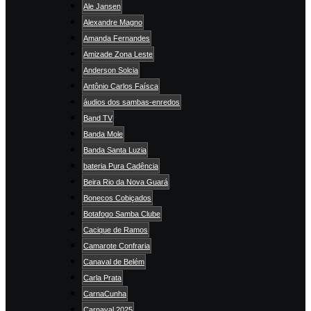
Ale Jansen
Alexandre Magno
Amanda Fernandes
Amizade Zona Leste
Anderson Solcia
Antônio Carlos Faísca
áudios dos sambas-enredos
Band TV
Banda Mole
Banda Santa Luzia
bateria Pura Cadência
Beira Rio da Nova Guará
Bonecos Cobiçados
Botafogo Samba Clube
Cacique de Ramos
Camarote Confraria
Canaval de Belém
Carla Prata
CarnaCunha
Carnaval 2025