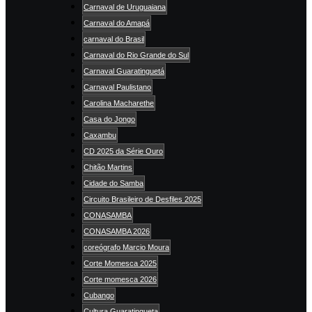
Carnaval de Uruguaiana
Carnaval do Amapá
carnaval do Brasil
Carnaval do Rio Grande do Sul
Carnaval Guaratinguetá
Carnaval Paulistano
Carolina Macharethe
Casa do Jongo
Caxambu
CD 2025 da Série Ouro
Chitão Martins
Cidade do Samba
Circuito Brasileiro de Desfiles 2025
CONASAMBA
CONASAMBA 2026
coreógrafo Marcio Moura
Corte Momesca 2025
Corte momesca 2026
Cubango
Cultura Guaratingueta