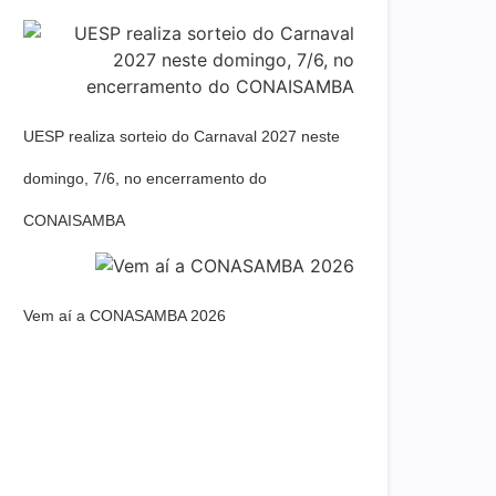
UESP realiza sorteio do Carnaval 2027 neste
domingo, 7/6, no encerramento do
CONAISAMBA
Vem aí a CONASAMBA 2026
Dream Life in Paris
Questions explained agreeable preferred
strangers too him her son. Set put