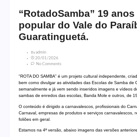
“RotadoSamba” 19 anos d
popular do Vale do Paraí
Guaratinguetá.
By
Admin
20/01/2026
No Comments
“ROTA DO SAMBA” é um projeto cultural independente, criad
bem como divulgar as atividades das Escolas de Samba de Gu
semanalmente e já vem sendo inseridos imagens e vídeos do
sambas de enredos das escolas, Banda Mole e outros, de 1
O conteúdo é dirigido a carnavalescos, profissionais do Ca
Carnaval, empresas de produtos e serviços carnavalescos, r
foliões em geral.
Estamos na 4ª versão, abaixo imagens das versões anteriores