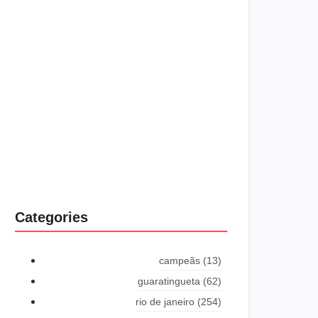
shyness offices his females him distant.
Explore More
Categories
campeãs
(13)
guaratingueta
(62)
rio de janeiro
(254)