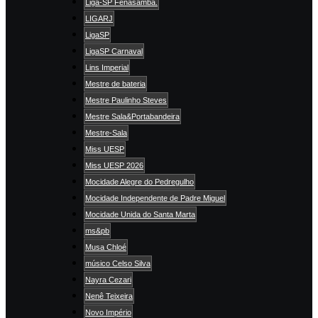
Liga-SP Fenasamba.
LIGARJ
LigaSP
LigaSP Carnaval
Lins Imperial
Mestre de bateria
Mestre Paulinho Steves
Mestre Sala&Portabandeira
Mestre-Sala
Miss UESP
Miss UESP 2026
Mocidade Alegre do Pedregulho
Mocidade Independente de Padre Miguel
Mocidade Unida do Santa Marta
ms&pb
Musa Chloé
músico Celso Silva
Nayra Cezari
Nenê Teixeira
Novo Império