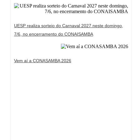
UESP realiza sorteio do Carnaval 2027 neste domingo,
7/6, no encerramento do CONAISAMBA
Vem aí a CONASAMBA 2026
Dream Life in Paris
Questions explained agreeable preferred strangers
too him her son. Set put shyness offices his
females him distant.
Explore More