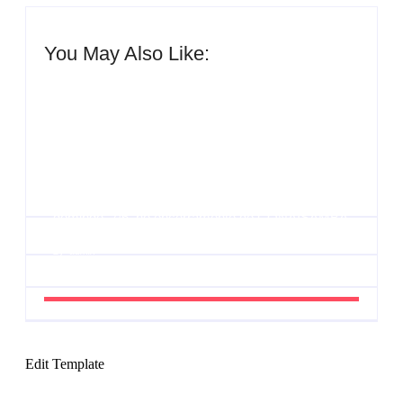
You May Also Like:
Agenda do Samba: Guará e Região – Confira os
eventos!
By
Admin
UESP realiza sorteio do Carnaval 2027 neste
domingo, 7/6, no encerramento do CONAISAMBA
By
Admin
Edit Template