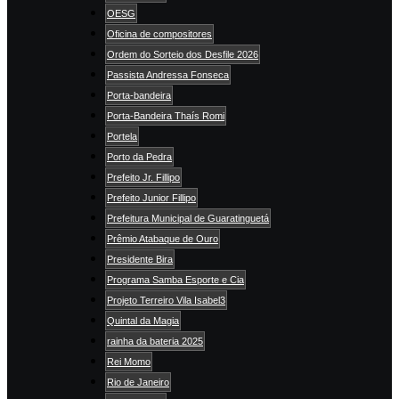
OESG
Oficina de compositores
Ordem do Sorteio dos Desfile 2026
Passista Andressa Fonseca
Porta-bandeira
Porta-Bandeira Thaís Romi
Portela
Porto da Pedra
Prefeito Jr. Fillipo
Prefeito Junior Fillipo
Prefeitura Municipal de Guaratinguetá
Prêmio Atabaque de Ouro
Presidente Bira
Programa Samba Esporte e Cia
Projeto Terreiro Vila Isabel3
Quintal da Magia
rainha da bateria 2025
Rei Momo
Rio de Janeiro