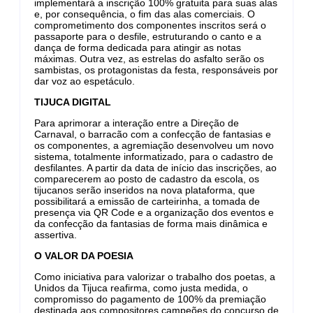
implementará a inscrição 100% gratuita para suas alas
e, por consequência, o fim das alas comerciais. O
comprometimento dos componentes inscritos será o
passaporte para o desfile, estruturando o canto e a
dança de forma dedicada para atingir as notas
máximas. Outra vez, as estrelas do asfalto serão os
sambistas, os protagonistas da festa, responsáveis por
dar voz ao espetáculo.
TIJUCA DIGITAL
Para aprimorar a interação entre a Direção de
Carnaval, o barracão com a confecção de fantasias e
os componentes, a agremiação desenvolveu um novo
sistema, totalmente informatizado, para o cadastro de
desfilantes. A partir da data de início das inscrições, ao
comparecerem ao posto de cadastro da escola, os
tijucanos serão inseridos na nova plataforma, que
possibilitará a emissão de carteirinha, a tomada de
presença via QR Code e a organização dos eventos e
da confecção da fantasias de forma mais dinâmica e
assertiva.
O VALOR DA POESIA
Como iniciativa para valorizar o trabalho dos poetas, a
Unidos da Tijuca reafirma, como justa medida, o
compromisso do pagamento de 100% da premiação
destinada aos compositores campeões do concurso de