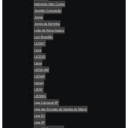
intérprete Vitor Cunha
Jennifer Conceição
Jongo
Jongo da Serrinha
Leão de Nova Iguaçu
Leci Brandão
LESNIT
Lexa
LICESS
Liesa
LIESA-AM
LIESAP
Liesarj
LIESF
LIESMG
Liga Carnaval SP
Liga das Escolas de Samba de Niterói
Liga RJ
Liga SP