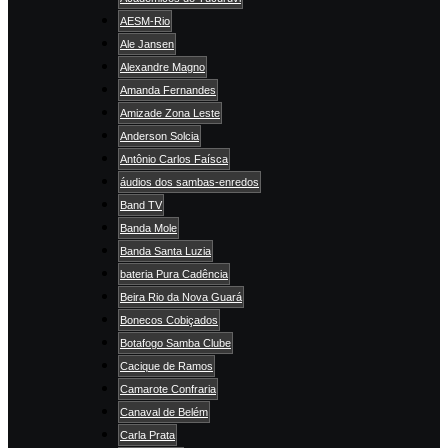
AESM-Rio
Ale Jansen
Alexandre Magno
Amanda Fernandes
Amizade Zona Leste
Anderson Solcia
Antônio Carlos Faísca
áudios dos sambas-enredos
Band TV
Banda Mole
Banda Santa Luzia
bateria Pura Cadência
Beira Rio da Nova Guará
Bonecos Cobiçados
Botafogo Samba Clube
Cacique de Ramos
Camarote Confraria
Canaval de Belém
Carla Prata