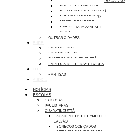
ACADÊMICOS DO CAMPO DO GALVÃO
BONECOS COBIÇADOS
BEIRA RIO DA NOVA GUARÁ
EMBAIXADA DO MORRO
MOCIDADE ALEGRE
UNIDOS DA TAMANDARÉ
OESG
OUTRAS CIDADES
ENREDOS
ENREDOS DO RJ
ENREDOS DE SP
ENREDOS GUARATINGUETÁ
ENREDOS DE OUTRAS CIDADES
FOTOS
+ ANTIGAS
ÁUDIOS
NOTÍCIAS
ESCOLAS
CARIOCAS
PAULISTANAS
GUARATINGUETÁ
ACADÊMICOS DO CAMPO DO
GALVÃO
BONECOS COBIÇADOS