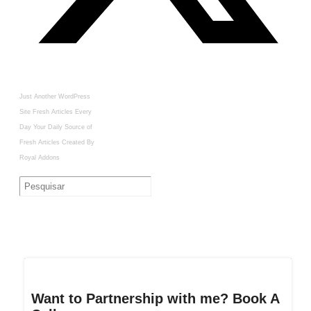
Just Another WordPress
Site
Fresh Articles Every
Day
Your Daily Source of
Fresh Articles
Created By
Royal Addons
Want to Partnership with me? Book A