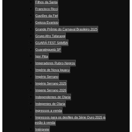
Filhos da Santa
Francisco Ricci
Gaviões da Fiel
Geissa Evaristo
Grande Prêmio do Carnaval Brasileiro 2025
Grupo Afro Tafaraogi
GUARÁ FEST SAMBA
Guaratinguetá SP
Igor Pitta
Imperadores Rubro-Negros
Império de Nova Iguaçu
Império Serrano
Império Serrano 2025
Imperio Serrano 2026
Independentes de Olaria
Indepentes de Olaria
ingressos a venda
Ingressos para os desfiles da Série Ouro 2025 já
estão à venda
Intérprete