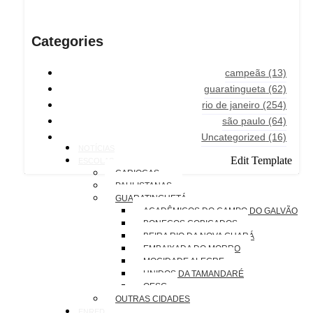
Categories
campeãs
(13)
guaratingueta
(62)
rio de janeiro
(254)
são paulo
(64)
Uncategorized
(16)
NOTÍCIAS
Edit Template
ESCOLAS
CARIOCAS
PAULISTANAS
GUARATINGUETÁ
ACADÊMICOS DO CAMPO DO GALVÃO
BONECOS COBIÇADOS
BEIRA RIO DA NOVA GUARÁ
EMBAIXADA DO MORRO
MOCIDADE ALEGRE
UNIDOS DA TAMANDARÉ
OESG
OUTRAS CIDADES
ENREDOS