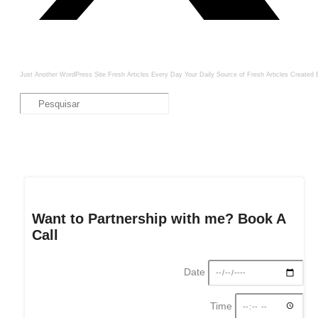
Just Another WordPress Site
Fresh Articles Every Day
Your Daily Source of Fresh Articles
Created 
Want to Partnership with me? Book A
Call
Date
Time