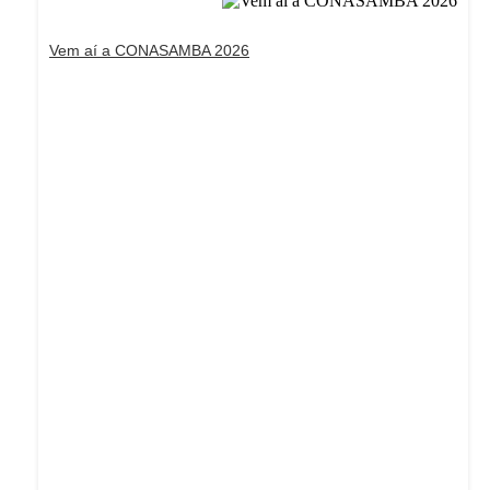
Vem aí a CONASAMBA 2026
Dream Life in Paris
Questions explained agreeable preferred strangers
too him her son. Set put shyness offices his females
him distant.
Explore More