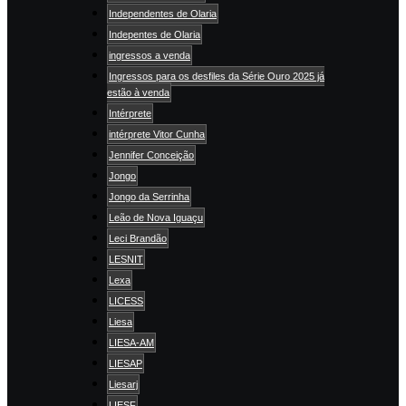
Independentes de Olaria
Indepentes de Olaria
ingressos a venda
Ingressos para os desfiles da Série Ouro 2025 já
estão à venda
Intérprete
intérprete Vitor Cunha
Jennifer Conceição
Jongo
Jongo da Serrinha
Leão de Nova Iguaçu
Leci Brandão
LESNIT
Lexa
LICESS
Liesa
LIESA-AM
LIESAP
Liesarj
LIESF