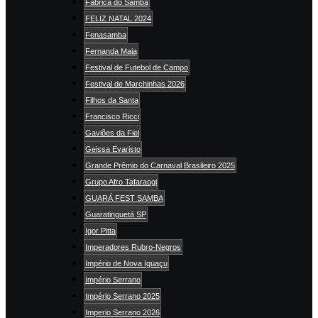
Fábrica do Samba
FELIZ NATAL 2024
Fenasamba
Fernanda Maia
Festival de Futebol de Campo
Festival de Marchinhas 2026
Filhos da Santa
Francisco Ricci
Gaviões da Fiel
Geissa Evaristo
Grande Prêmio do Carnaval Brasileiro 2025
Grupo Afro Tafaraogi
GUARÁ FEST SAMBA
Guaratinguetá SP
Igor Pitta
Imperadores Rubro-Negros
Império de Nova Iguaçu
Império Serrano
Império Serrano 2025
Imperio Serrano 2026