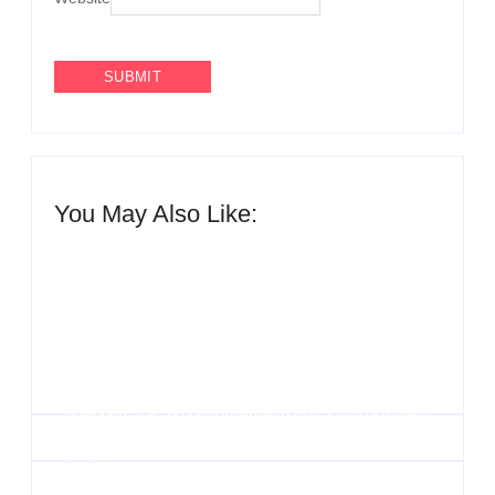
You May Also Like:
Agenda do Samba: Guará e Região – Confira os
eventos!
By
Admin
UESP realiza sorteio do Carnaval 2027 neste
domingo, 7/6, no encerramento do CONAISAMBA
By
Admin