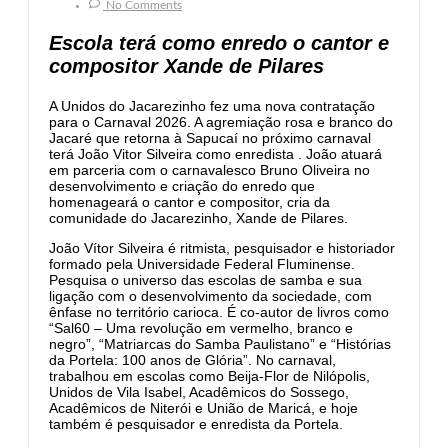
No Comments
Escola terá como enredo o cantor e
compositor Xande de Pilares
A Unidos do Jacarezinho fez uma nova contratação
para o Carnaval 2026. A agremiação rosa e branco do
Jacaré que retorna à Sapucaí no próximo carnaval
terá João Vitor Silveira como enredista . João atuará
em parceria com o carnavalesco Bruno Oliveira no
desenvolvimento e criação do enredo que
homenageará o cantor e compositor, cria da
comunidade do Jacarezinho, Xande de Pilares.
João Vítor Silveira é ritmista, pesquisador e historiador
formado pela Universidade Federal Fluminense.
Pesquisa o universo das escolas de samba e sua
ligação com o desenvolvimento da sociedade, com
ênfase no território carioca. É co-autor de livros como
“Sal60 – Uma revolução em vermelho, branco e
negro”, “Matriarcas do Samba Paulistano” e “Histórias
da Portela: 100 anos de Glória”. No carnaval,
trabalhou em escolas como Beija-Flor de Nilópolis,
Unidos de Vila Isabel, Acadêmicos do Sossego,
Acadêmicos de Niterói e União de Maricá, e hoje
também é pesquisador e enredista da Portela.