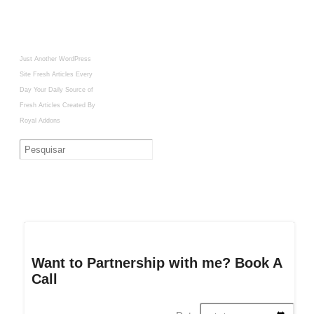
Just Another WordPress
Site
Fresh Articles Every
Day
Your Daily Source of
Fresh Articles
Created By
Royal Addons
Want to Partnership with me? Book A
Call