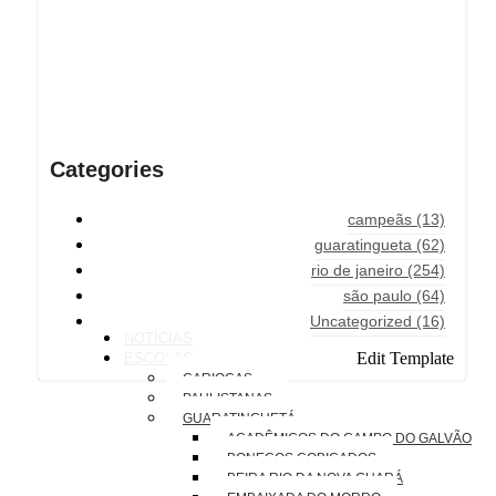
Categories
campeãs
(13)
guaratingueta
(62)
rio de janeiro
(254)
são paulo
(64)
Uncategorized
(16)
NOTÍCIAS
Edit Template
ESCOLAS
CARIOCAS
PAULISTANAS
GUARATINGUETÁ
ACADÊMICOS DO CAMPO DO GALVÃO
BONECOS COBIÇADOS
BEIRA RIO DA NOVA GUARÁ