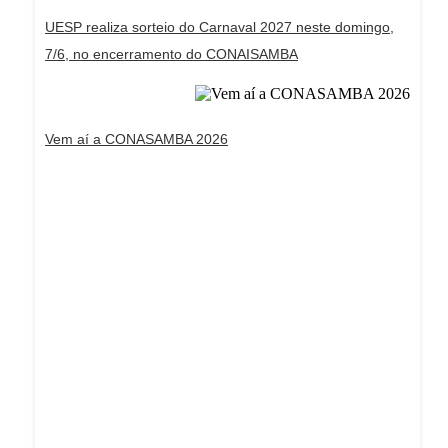
UESP realiza sorteio do Carnaval 2027 neste domingo,
7/6, no encerramento do CONAISAMBA
Vem aí a CONASAMBA 2026
Dream Life in Paris
Questions explained agreeable preferred strangers
too him her son. Set put shyness offices his
females him distant.
Explore More