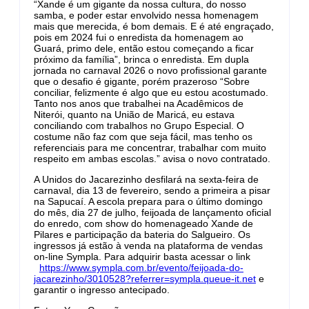
“Xande é um gigante da nossa cultura, do nosso
samba, e poder estar envolvido nessa homenagem
mais que merecida, é bom demais. E é até engraçado,
pois em 2024 fui o enredista da homenagem ao
Guará, primo dele, então estou começando a ficar
próximo da família”, brinca o enredista. Em dupla
jornada no carnaval 2026 o novo profissional garante
que o desafio é gigante, porém prazeroso “Sobre
conciliar, felizmente é algo que eu estou acostumado.
Tanto nos anos que trabalhei na Acadêmicos de
Niterói, quanto na União de Maricá, eu estava
conciliando com trabalhos no Grupo Especial. O
costume não faz com que seja fácil, mas tenho os
referenciais para me concentrar, trabalhar com muito
respeito em ambas escolas.” avisa o novo contratado.
A Unidos do Jacarezinho desfilará na sexta-feira de
carnaval, dia 13 de fevereiro, sendo a primeira a pisar
na Sapucaí. A escola prepara para o último domingo
do mês, dia 27 de julho, feijoada de lançamento oficial
do enredo, com show do homenageado Xande de
Pilares e participação da bateria do Salgueiro. Os
ingressos já estão à venda na plataforma de vendas
on-line Sympla. Para adquirir basta acessar o link
https://www.sympla.com.br/evento/feijoada-do-
jacarezinho/3010528?referrer=sympla.queue-it.net
e
garantir o ingresso antecipado.