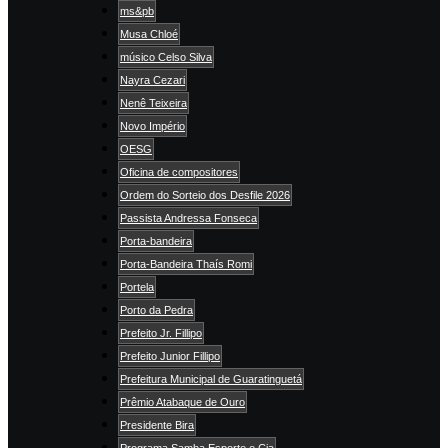
ms&pb
Musa Chloé
músico Celso Silva
Nayra Cezari
Nenê Teixeira
Novo Império
OESG
Oficina de compositores
Ordem do Sorteio dos Desfile 2026
Passista Andressa Fonseca
Porta-bandeira
Porta-Bandeira Thaís Romi
Portela
Porto da Pedra
Prefeito Jr. Fillipo
Prefeito Junior Fillipo
Prefeitura Municipal de Guaratinguetá
Prêmio Atabaque de Ouro
Presidente Bira
Programa Samba Esporte e Cia