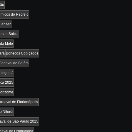
vão
micos do Recreio
 Jansen
rson Solcia
da Mole
ará
Bonecos Cobiçados
Canaval de Belém
tinguetá
oca 2025
orizonte
rnaval de Florianópolis
e Niterói
aval de São Paulo 2025
naval de Uruguaiana