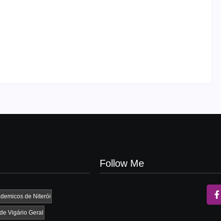
UESP realiza sorteio do Carnaval 2027
neste domingo, 7/6, no encerramento do
CONAISAMBA
By
Admin
-
03/06/2026
Follow Me
demicos de Niterói
e Vigário Geral