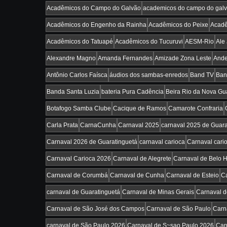
Acadêmicos do Campo do Galvão
academicos do campo do gal
Acadêmicos do Engenho da Rainha
Acadêmicos do Peixe
Acadê
Acadêmicos do Tatuapé
Acadêmicos do Tucuruvi
AESM-Rio
Ale
Alexandre Magno
Amanda Fernandes
Amizade Zona Leste
Ande
Antônio Carlos Faísca
áudios dos sambas-enredos
Band TV
Ban
Banda Santa Luzia
bateria Pura Cadência
Beira Rio da Nova Gu
Botafogo Samba Clube
Cacique de Ramos
Camarote Confraria
Carla Prata
CarnaCunha
Carnaval 2025
carnaval 2025 de Guara
Carnaval 2026 de Guaratinguetá
carnaval carioca
Carnaval cari
Carnaval Carioca 2026
Carnaval de Alegrete
Carnaval de Belo H
Carnaval de Corumbá
Carnaval de Cunha
Carnaval de Esteio
Ca
carnaval de Guaratinguetá
Carnaval de Minas Gerais
Carnaval d
Carnaval de São José dos Campos
Carnaval de São Paulo
Carn
carnaval de São Paulo 2026
Carnaval de S~sao Paulo 2026
Car