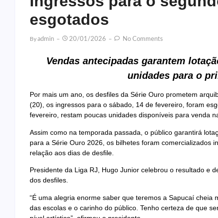
Ingressos para o segundo
esgotados
By
Admin
20/01/2026
No Comments
Vendas antecipadas garantem lotaç
unidades para o pri
Por mais um ano, os desfiles da Série Ouro prometem arqui
(20), os ingressos para o sábado, 14 de fevereiro, foram esg
fevereiro, restam poucas unidades disponíveis para venda n
Assim como na temporada passada, o público garantirá lota
para a Série Ouro 2026, os bilhetes foram comercializados
relação aos dias de desfile.
Presidente da Liga RJ, Hugo Junior celebrou o resultado e 
dos desfiles.
“É uma alegria enorme saber que teremos a Sapucaí cheia ma
das escolas e o carinho do público. Tenho certeza de que se
nível artístico”, afirmou o presidente.