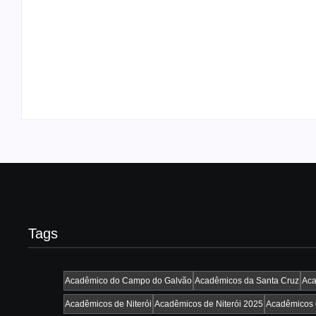
Agenda do Samba: Guará e Região –
Confira os eventos!
By
Admin
-
30/05/2026
Tags
Acadêmico do Campo do Galvão
Acadêmicos da Santa Cruz
Aca
Acadêmicos de Niterói
Acadêmicos de Niterói 2025
Acadêmicos d